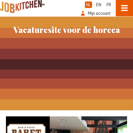
NL
EN
FR
Mijn account
Vacaturesite voor de horeca