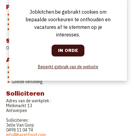
Profiel
Jobkitchen.be gebruikt cookies om
M/V met ervaring
bepaalde voorkeuren te onthouden en
Die snel en efficient kan werken
En hoog volume aankan
vacatures af te stemmen op je
Teamplayer die ook zelfstandig kan werken
interesses.
Startdatum
Onmiddellijke indiensttreding
Aanbod
Beperkt gebruik van de website
Vast dienstverband - voltijds
Werken in een trendy hotspot
Jong, dynamisch team
Goede verloning
Solliciteren
Adres van de werkplek :
Melkmarkt 13
Antwerpen
Solliciteren :
Jelle Van Gorp
0498 11 04 74
info@baretfood.com