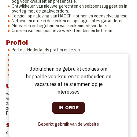
oog voor kwaliteit en presentatie.
Ontwikkelen van nieuwe gerechten en seizoenssuggesties in
overleg met de zaakvoerders.
Toezien op naleving van HACCP-normen en voedselveiligheid.
Netheid en orde in de keuken en opslagruimtes garanderen.
Motiveren en begeleiden van keukenmedewerkers.
Creëren van een positieve werksfeer binnen het team.
Profiel
Perfect Nederlands praten en lezen
Ervaring is een plus
Stressbestendig
Verantwoordelijk
Jobkitchen.be gebruikt cookies om
Positief ingesteld
Flexibel
bepaalde voorkeuren te onthouden en
vacatures af te stemmen op je
Uurrooster
interesses.
woensdag van 10 tot +/- 21u
vrijdag 10u tot +/- 21u
zaterdag 9u of 10u tot +/- 22u
zondag 9u of 10u tot +/- 22u
Paas- en Zomervakantie extra open.
Beperkt gebruik van de website
Startdatum
direct.