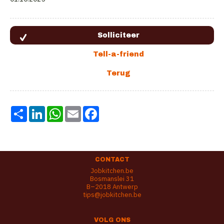
Share
LinkedIn
WhatsApp
Email
Facebook
CONTACT
Jobkitchen.be
Bosmanslei 31
B–2018 Antwerp
tips@jobkitchen.be
VOLG ONS