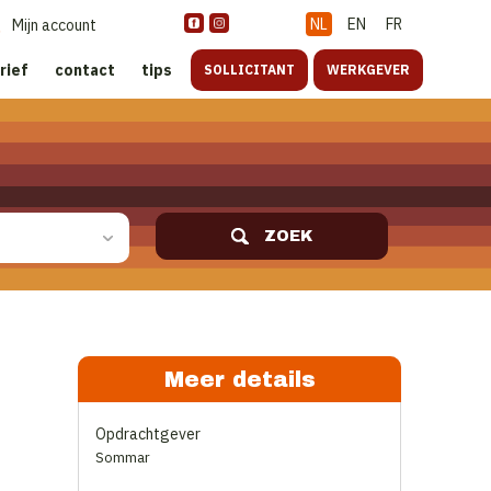
NL
EN
FR
Mijn account
rief
contact
tips
SOLLICITANT
WERKGEVER
ZOEK
Meer details
Opdrachtgever
Sommar