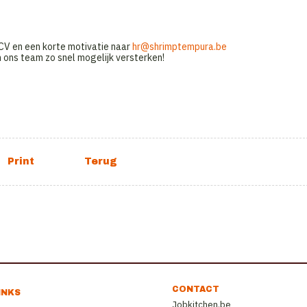
 CV en een korte motivatie naar
hr@shrimptempura.be
 ons team zo snel mogelijk versterken!
CONTACT
INKS
Jobkitchen.be