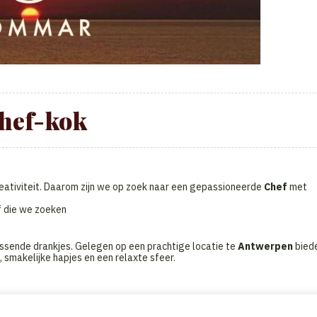
hef-kok
eativiteit. Daarom zijn we op zoek naar een gepassioneerde
Chef
met
ef die we zoeken
issende drankjes. Gelegen op een prachtige locatie te
Antwerpen
bied
, smakelijke hapjes en een relaxte sfeer.
at in voor de dagelijkse werking en coördinatie van het keukenteam. Sam