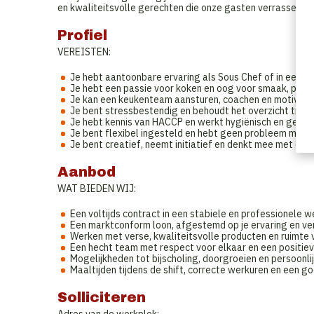
en kwaliteitsvolle gerechten die onze gasten verrassen e
Profiel
VEREISTEN:
Je hebt aantoonbare ervaring als Sous Chef of in een ge
Je hebt een passie voor koken en oog voor smaak, prese
Je kan een keukenteam aansturen, coachen en motivere
Je bent stressbestendig en behoudt het overzicht tijden
Je hebt kennis van HACCP en werkt hygiënisch en georg
Je bent flexibel ingesteld en hebt geen probleem met
Je bent creatief, neemt initiatief en denkt mee met de 
Aanbod
WAT BIEDEN WIJ:
Een voltijds contract in een stabiele en professionele 
Een marktconform loon, afgestemd op je ervaring en ve
Werken met verse, kwaliteitsvolle producten en ruimte v
Een hecht team met respect voor elkaar en een positiev
Mogelijkheden tot bijscholing, doorgroeien en persoonli
Maaltijden tijdens de shift, correcte werkuren en een g
Solliciteren