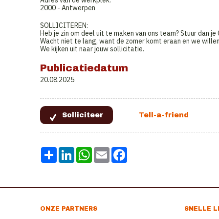
Adres van de werkplek:
2000 - Antwerpen
SOLLICITEREN:
Heb je zin om deel uit te maken van ons team? Stuur dan je
Wacht niet te lang, want de zomer komt eraan en we willen
We kijken uit naar jouw sollicitatie.
Publicatiedatum
20.08.2025
Share
LinkedIn
WhatsApp
Email
Facebook
ONZE PARTNERS
SNELLE L