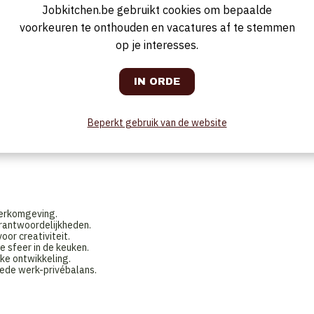
n verwennen.
Jobkitchen.be gebruikt cookies om bepaalde
voorkeuren te onthouden en vacatures af te stemmen
op je interesses.
lijkaardige leidinggevende functie in de keuken.
ntatie en detail.
n.
s drukke services.
aniseerd.
Beperkt gebruik van de website
 avond- en weekenddiensten.
zaak.
werkomgeving.
rantwoordelijkheden.
oor creativiteit.
e sfeer in de keuken.
jke ontwikkeling.
oede werk-privébalans.