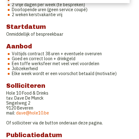
2 vrije dagen per week (te bespreken)
Doorlopende uren (geen service coupé)
2 weken kerstvakantie vrij
Startdatum
Onmiddellijk of bespreekbaar
Aanbod
Voltijds contract 38 uren + eventuele overuren
Goed en correct loon + drinkgeld
Een toffe werksfeer met veel veel voordelen
Jobzekerheid
Elke week wordt er een voorschot betaald (motivatie)
Solliciteren
Hole 10 Food & Drinks
tav. Dave De Munck
Singelweg 2
9120 Beveren
mail:
dave@hole10.be
Of solliciteer via de button onderaan deze pagina.
Publicatiedatum