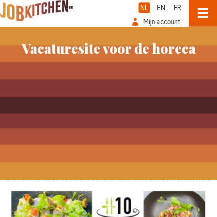
NL
EN
FR
Mijn account
Vacaturesite voor de horeca