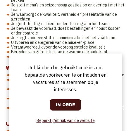
keuken
Je stelt menu’s en seizoenssuggesties op en overlegt met het
team
Je waarborgt de kwaliteit, versheid en presentatie van de
gerechten
Je geeft leiding en biedt ondersteuning aan het team
Je bewaakt de voorraad, doet bestellingen en houdt kosten
onder controle
Je zorgt voor een vlotte communicatie met het zaalteam
Uitvoeren en delegeren van de mise-en-place
Verantwoordelijk voor de vooropgestelde kwaliteit
Bereiden van gerechten aan de warme en koude kant
Mooi garneren van gerechten met oog voor detail
Wat verwachten we van jou?
Jobkitchen.be gebruikt cookies om
bepaalde voorkeuren te onthouden en
Ervaring als chef of sterke ervaring als sous-chef met ambitie
Je streeft naar perfectie, hebt een passie voor de job en
vacatures af te stemmen op je
vakkennis is een must
Je bent verzorgd, communicatief sterk (Nederlandstalig!),
interesses.
flexibel en creatief
Je hebt een groot verantwoordelijkheidsgevoel, stipt en een
teamplayer
Je presteert nog beter onder druk, zonder de kwaliteit uit het
oog te verliezen
Beperkt gebruik van de website
Uurrooster
Voltijdse betrekking