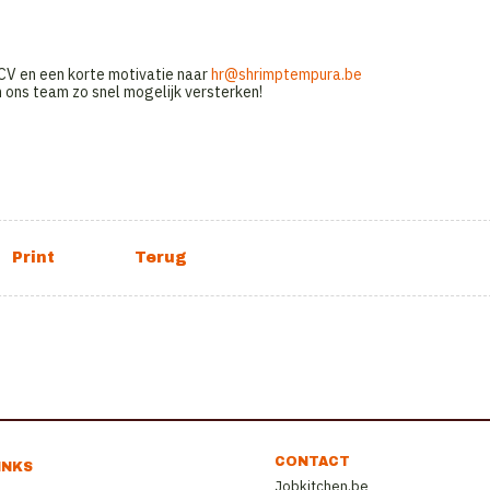
 CV en een korte motivatie naar
hr@shrimptempura.be
 ons team zo snel mogelijk versterken!
CONTACT
INKS
Jobkitchen.be