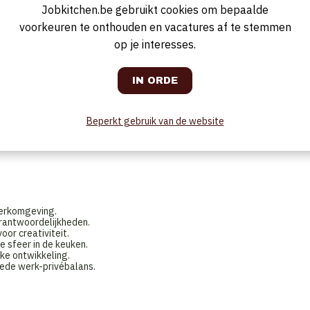
n verwennen.
Jobkitchen.be gebruikt cookies om bepaalde
voorkeuren te onthouden en vacatures af te stemmen
op je interesses.
lijkaardige leidinggevende functie in de keuken.
ntatie en detail.
n.
s drukke services.
aniseerd.
Beperkt gebruik van de website
 avond- en weekenddiensten.
zaak.
werkomgeving.
rantwoordelijkheden.
oor creativiteit.
e sfeer in de keuken.
jke ontwikkeling.
oede werk-privébalans.