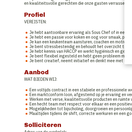
en kwaliteitsvolle gerechten die onze gasten verrassen e
Profiel
VEREISTEN:
Je hebt aantoonbare ervaring als Sous Chef of in een ge
Je hebt een passie voor koken en oog voor smaak, prese
Je kan een keukenteam aansturen, coachen en motivere
Je bent stressbestendig en behoudt het overzicht tijden
Je hebt kennis van HACCP en werkt hygiënisch en georg
Je bent flexibel ingesteld en hebt geen probleem met
Je bent creatief, neemt initiatief en denkt mee met de 
Aanbod
WAT BIEDEN WIJ:
Een voltijds contract in een stabiele en professionele 
Een marktconform loon, afgestemd op je ervaring en ve
Werken met verse, kwaliteitsvolle producten en ruimte v
Een hecht team met respect voor elkaar en een positiev
Mogelijkheden tot bijscholing, doorgroeien en persoonli
Maaltijden tijdens de shift, correcte werkuren en een g
Solliciteren