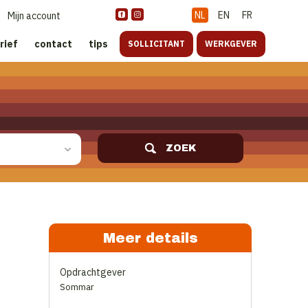
NL
EN
FR
Mijn account
rief
contact
tips
SOLLICITANT
WERKGEVER
ZOEK
Meer details
Opdrachtgever
Sommar