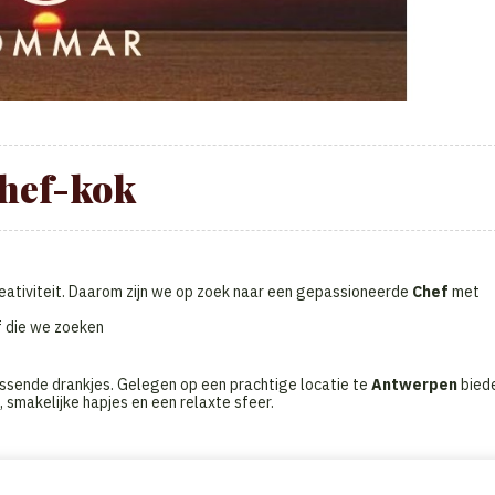
hef-kok
eativiteit. Daarom zijn we op zoek naar een gepassioneerde
Chef
met
ef die we zoeken
issende drankjes. Gelegen op een prachtige locatie te
Antwerpen
bied
, smakelijke hapjes en een relaxte sfeer.
at in voor de dagelijkse werking en coördinatie van het keukenteam. Sam