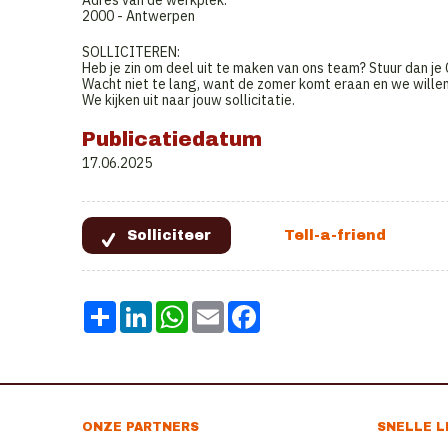
Adres van de werkplek:
2000 - Antwerpen
SOLLICITEREN:
Heb je zin om deel uit te maken van ons team? Stuur dan je
Wacht niet te lang, want de zomer komt eraan en we willen
We kijken uit naar jouw sollicitatie.
Publicatiedatum
17.06.2025
Share
LinkedIn
WhatsApp
Email
Facebook
ONZE PARTNERS
SNELLE L