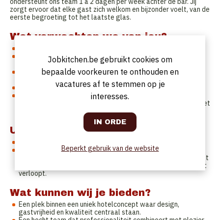
ondersteunt ons team 1 à 2 dagen per week achter de bar. Jij
zorgt ervoor dat elke gast zich welkom en bijzonder voelt, van de
eerste begroeting tot het laatste glas.
Wat verwachten we van jou?
Oprecht enthousiasme en een vleugje creativiteit
Het talent om een warme sfeer neer te zetten én oog voor
Jobkitchen.be gebruikt cookies om
detail te bewaren
bepaalde voorkeuren te onthouden en
Een flexibele en teamgerichte instelling: samen met onze
enthousiaste collega’s zorg jij voor een vlekkeloze service
vacatures af te stemmen op je
Zin voor orde, structuur en een feilloze mise en place
Vlotte communicatie, ook in het Engels – een korte babbel
interesses.
met onze internationale gasten maakt voor jou en voor hen het
verschil
Uurrooster
We bieden je een voltijdse functie (38u/week)
Beperkt gebruik van de website
Je werkt in een flexibel uurrooster met focus op
lunch/avondwerk, maar af en toe neem je ook een vroege shift
voor je rekening om er mee voor te zorgen dat het ontbijt vlot
verloopt.
Wat kunnen wij je bieden?
Een plek binnen een uniek hotelconcept waar design,
gastvrijheid en kwaliteit centraal staan.