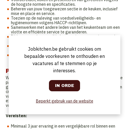
de hoogste normen en specificaties.
Beheren van jouw toegewezen sectie in de keuken, inclusief
mise en place en service.
Toezien op de naleving van voedselveiligheids- en
hygiënenormen volgens HACCP-richtlijnen.
Samenwerken met andere leden van het keukenteam om een
vlotte en efficiënte service te garanderen.
Bijdragen aan het ontwikkelen van nieuwe menu-items en het
verbeteren van bestaande gerechten.
Ondersteunen bij voorraadbeheer en bestellen van
Jobkitchen.be gebruikt cookies om
ingrediënten om de versheid en kwaliteit te garanderen.
Trainen en begeleiden van junior koks en stagiaires binnen
bepaalde voorkeuren te onthouden en
jouw sectie.
vacatures af te stemmen op je
interesses.
Profiel
Wij zijn op zoek naar een getalenteerde en gemotiveerde chef de
partie om ons culinaire team te versterken in ons
gerenommeerde viersterrenhotel. Als chef de partie speel je een
cruciale rol in het waarborgen van de consistentie en kwaliteit
van onze gerechten. Je werkt nauw samen met de sous-chef en
executive chef om uitzonderlijke culinaire ervaringen te creëren
Beperkt gebruik van de website
voor onze gasten.
Vereisten:
Minimaal 3 jaar ervaring in een vergelijkbare rol binnen een