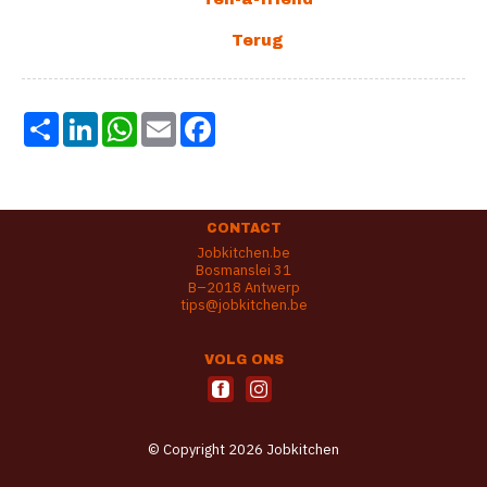
Share
LinkedIn
WhatsApp
Email
Facebook
CONTACT
Jobkitchen.be
Bosmanslei 31
B–2018 Antwerp
tips@jobkitchen.be
VOLG ONS
© Copyright 2026 Jobkitchen