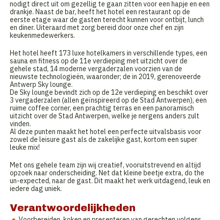
nodigt direct uit om gezellig te gaan zitten voor een hapje en een
drankje. Naast de bar, heeft het hotel een restaurant op de
eerste etage waar de gasten terecht kunnen voor ontbijt, lunch
en diner. Uiteraard met zorg bereid door onze chef en zijn
keukenmedewerkers.
Het hotel heeft 173 luxe hotelkamers in verschillende types, een
sauna en fitness op de 11e verdieping met uitzicht over de
gehele stad, 14 moderne vergaderzalen voorzien van de
nieuwste technologieën, waaronder; de in 2019, gerenoveerde
Antwerp Sky lounge.
De Sky lounge bevindt zich op de 12e verdieping en beschikt over
3 vergaderzalen (allen geïnspireerd op de Stad Antwerpen), een
ruime coffee corner, een prachtig terras en een panoramisch
uitzicht over de Stad Antwerpen, welke je nergens anders zult
vinden.
Al deze punten maakt het hotel een perfecte uitvalsbasis voor
zowel de leisure gast als de zakelijke gast, kortom een super
leuke mix!
Met ons gehele team zijn wij creatief, vooruitstrevend en altijd
opzoek naar onderscheiding. Net dat kleine beetje extra, do the
un-expected, naar de gast. Dit maakt het werk uitdagend, leuk en
iedere dag uniek.
Verantwoordelijkheden
Voorbereiden, koken en presenteren van gerechten volgens