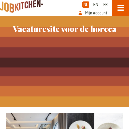
NL
EN
FR
Mijn account
Vacaturesite voor de horeca