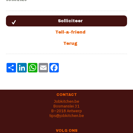
Share
LinkedIn
WhatsApp
Email
Facebook
CONTACT
Jobkitchen.be
Bosmanslei 31
B–2018 Antwerp
tips@jobkitchen.be
VOLG ONS