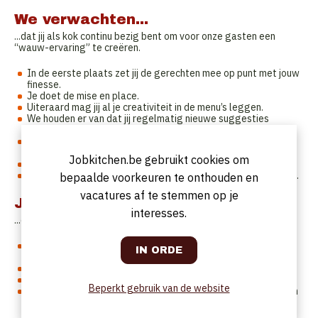
We verwachten...
...dat jij als kok continu bezig bent om voor onze gasten een
“wauw-ervaring” te creëren.
In de eerste plaats zet jij de gerechten mee op punt met jouw
finesse.
Je doet de mise en place.
Uiteraard mag jij al je creativiteit in de menu’s leggen.
We houden er van dat jij regelmatig nieuwe suggesties
samenstelt.
Je krijgt een top-uitgeruste keuken waarin jij op een
gestructureerde manier je ding kan doen.
Jobkitchen.be gebruikt cookies om
Je maakt mede de bestellingen op.
Na de dienst zorg je er mee voor dat je keuken weer proper is.
bepaalde voorkeuren te onthouden en
vacatures af te stemmen op je
Jij bent...
interesses.
...een M/V/X die smaakvol wil koken !
Je hebt de ambitie om op niveau te werken, de ambitie is
14/20 G&M
Diploma’s en leeftijd zijn van minder belang.
Ervaring is een meerwaarde, productkennis is een must.
Beperkt gebruik van de website
Je werkt gestructureerd en netheid in de keuken,frigo…is een
absolute noodzaak.