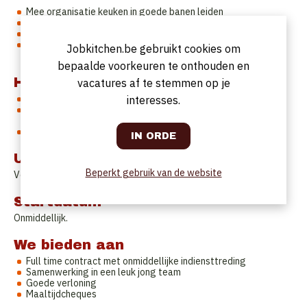
Mee organisatie keuken in goede banen leiden
Bestellingen opvolgen
Allrounder in de keuken
Operationeel zijn van mise-en-place tot het bereiden van
Jobkitchen.be gebruikt cookies om
gerechten
bepaalde voorkeuren te onthouden en
Heb jij:
vacatures af te stemmen op je
Een hart voor horeca
interesses.
Wil jij mee helpen om onze gasten een topbeleving te laten
ervaren
Geen bang om initiatief te nemen en je eigen input te geven
Uurrooster
Beperkt gebruik van de website
Voltijds in een 4 of 5 dagen werkweek.
Startdatum
Onmiddellijk.
We bieden aan
Full time contract met onmiddellijke indiensttreding
Samenwerking in een leuk jong team
Goede verloning
Maaltijdcheques