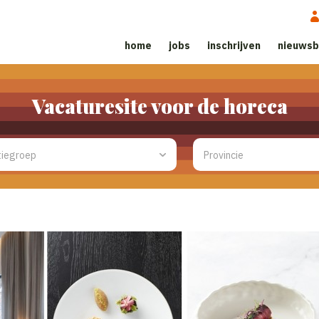
home
jobs
inschrijven
nieuwsb
Vacaturesite voor de horeca