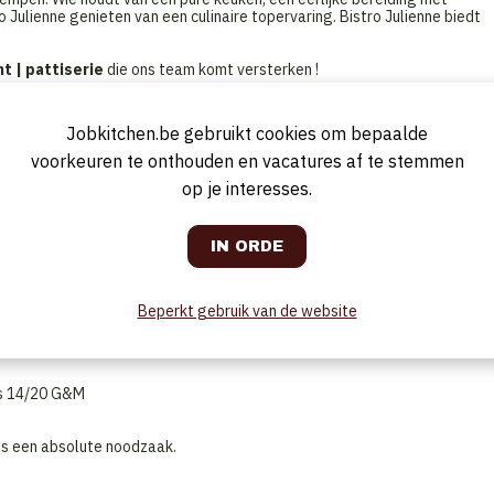
o Julienne genieten van een culinaire topervaring. Bistro Julienne biedt
t | pattiserie
die ons team komt versterken !
Jobkitchen.be gebruikt cookies om bepaalde
en “wauw-ervaring” te creëren.
voorkeuren te onthouden en vacatures af te stemmen
 jouw finesse.
op je interesses.
 samenstelt.
structureerde manier je ding kan doen.
er is.
Beperkt gebruik van de website
is 14/20 G&M
is een absolute noodzaak.