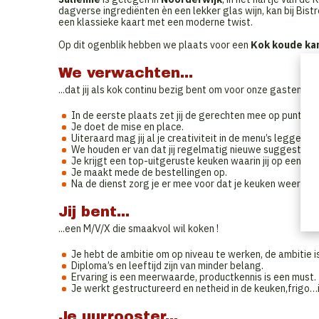
dagverse ingrediënten èn een lekker glas wijn, kan bij Bistr
een klassieke kaart met een moderne twist.
Op dit ogenblik hebben we plaats voor een
Kok koude kan
We verwachten...
...dat jij als kok continu bezig bent om voor onze gasten e
In de eerste plaats zet jij de gerechten mee op punt met
Je doet de mise en place.
Uiteraard mag jij al je creativiteit in de menu’s leggen.
We houden er van dat jij regelmatig nieuwe suggesties
Je krijgt een top-uitgeruste keuken waarin jij op een ge
Je maakt mede de bestellingen op.
Na de dienst zorg je er mee voor dat je keuken weer prop
Jij bent...
...een M/V/X die smaakvol wil koken !
Je hebt de ambitie om op niveau te werken, de ambitie 
Diploma’s en leeftijd zijn van minder belang.
Ervaring is een meerwaarde, productkennis is een must.
Je werkt gestructureerd en netheid in de keuken,frigo…
Je uurrooster...