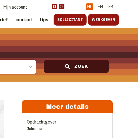
NL
EN
FR
Mijn account
rief
contact
tips
SOLLICITANT
WERKGEVER
ZOEK
Meer details
Opdrachtgever
Julienne