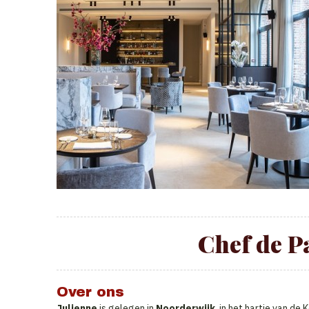
Chef de P
Over ons
Julienne
is gelegen in
Noorderwijk
, in het hartje van de