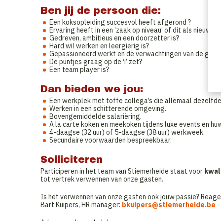
Ben jij de persoon die:
Een koksopleiding succesvol heeft afgerond ?
Ervaring heeft in een ’zaak op niveau’ of dit als nieuwe u
Gedreven, ambitieus en een doorzetter is?
Hard wil werken en leergierig is?
Gepassioneerd werkt en de verwachtingen van de gaste
De puntjes graag op de ‘i’ zet?
Een team player is?
Dan bieden we jou:
Een werkplek met toffe collega’s die allemaal dezelfde
Werken in een schitterende omgeving.
Bovengemiddelde salariëring.
A la carte koken en meekoken tijdens luxe events en huw
4-daagse (32 uur) of 5-daagse (38 uur) werkweek.
Secundaire voorwaarden bespreekbaar.
Solliciteren
Participeren in het team van Stiemerheide staat voor
kwali
tot vertrek verwennen van onze gasten.
Is het verwennen van onze gasten ook jouw passie? Reagee
Bart Kuipers, HR manager:
bkuipers@stiemerheide.be