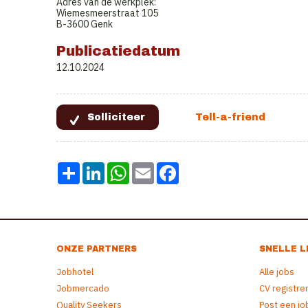
Adres van de werkplek:
Wiemesmeerstraat 105
B-3600 Genk
Publicatiedatum
12.10.2024
Share
LinkedIn
WhatsApp
Email
Facebook
ONZE PARTNERS
SNELLE L
Jobhotel
Alle jobs
Jobmercado
CV registre
Quality Seekers
Post een jo