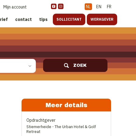
NL
EN
FR
Mijn account
rief
contact
tips
SOLLICITANT
WERKGEVER
ZOEK
Meer details
Opdrachtgever
Stiemerheide - The Urban Hotel & Golf
Retreat