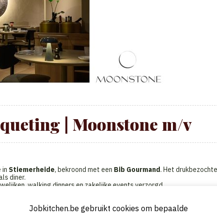
nqueting | Moonstone m/v
 in
Stiemerheide
, bekroond met een
Bib Gourmand
. Het drukbezocht
ls diner.
welijken, walking dinners en zakelijke events verzorgd.
werkt.
Jobkitchen.be gebruikt cookies om bepaalde
e termijn op zoek naar een
Chef de Partie Banqueting.