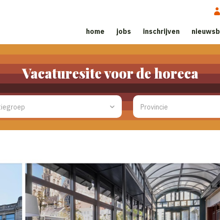
home
jobs
inschrijven
nieuwsb
Vacaturesite voor de horeca