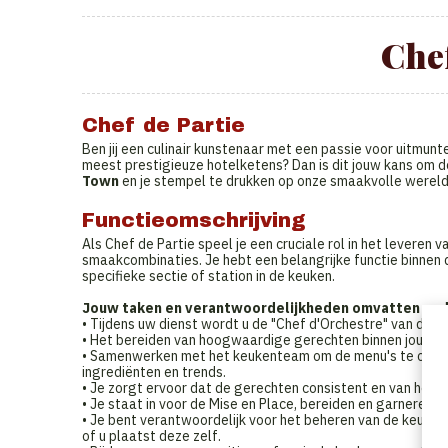
Chef
Chef de Partie
Ben jij een culinair kunstenaar met een passie voor uitmunte
meest prestigieuze hotelketens? Dan is dit jouw kans om d
Town
en je stempel te drukken op onze smaakvolle wereld
Functieomschrijving
Als Chef de Partie speel je een cruciale rol in het leveren 
smaakcombinaties. Je hebt een belangrijke functie binnen 
specifieke sectie of station in de keuken.
Jouw taken en verantwoordelijkheden omvatten ond
• Tijdens uw dienst wordt u de "Chef d'Orchestre" van de k
• Het bereiden van hoogwaardige gerechten binnen jouw t
• Samenwerken met het keukenteam om de menu's te ontwi
ingrediënten en trends.
• Je zorgt ervoor dat de gerechten consistent en van hoge k
• Je staat in voor de Mise en Place, bereiden en garneren 
• Je bent verantwoordelijk voor het beheren van de keuke
of u plaatst deze zelf.