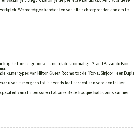
rief waarin je uitlegt waarom je de perfecte kandidaat bent voor deze
 de werkplek. We moedigen kandidaten van alle achtergronden aan om te
rachtig historisch gebouw, namelijk de voormalige Grand Bazar du Bon
uur.
lende kamertypes van Hilton Guest Rooms tot de “Royal Sinjoor” een Dupl
aar u van 's morgens tot 's avonds laat terecht kan voor een lekker
capaciteit vanaf 2 personen tot onze Belle Epoque Ballroom waar men