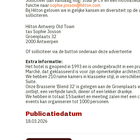
Solliciteer dan vandaag nog! Stuur je CV en een motivatieb
functie naar
sophie.josson@hilton.com
Bij Hilton geloven we in gelijke kansen en diversiteit op
solliciteren.
Hilton Antwerp Old Town
tav Sophie Josson
Groenplaats 32
2000 Antwerpen
Of solliciteer via de button onderaan deze advertentie
Extra informatie:
Het hotel is geopend in 1993 en is ondergebracht in een p
Marché, dat geklasseerd is voor zijn opmerkelijke architect
We hebben 210 ruime kamers in klassieke stijl, in verschil
Suite.
Onze Brasserie ‘Blend 32’ is gelegen aan de Groenplaats w
ontbijt, een verfijnde lunch, dinner of een lekker drankje.
We hebben in totaal 15 banket en meeting zalen met een 
events kan organiseren tot 1000 personen.
Publicatiedatum
18.03.2026