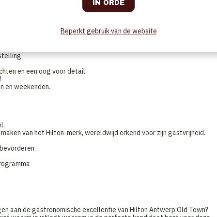
amwork en passie voor koken centraal staan.
niseerde en nette staat wordt achtergelaten.
Beperkt gebruik van de website
f heb je voldoende professionele ervaring opgedaan in de keuken.
telling.
chten en een oog voor detail.
!
den en weekenden.
l.
maken van het Hilton-merk, wereldwijd erkend voor zijn gastvrijheid.
 bevorderen.
 programma
agen aan de gastronomische excellentie van Hilton Antwerp Old Town?