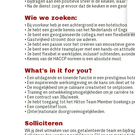
• Bijdragen aan een positieve sfeer in de keuken, waar te
• Na de dienst zorg je ervoor dat de keuken in een georga
Wie we zoeken:
• Bij voorkeur heb je een achtergrond in een hotelschool o
• Je hebt een goede kennis van het Nederlands of Engels
• Je bent een georganiseerde collega met een flexibele ins
• Gastvrijheid stroomt door uw aderen.
• Je hebt een passie voor het creëren van innovatieve gere
• Je bent een échte teamplayer met een hands-on attitude
• Je bent flexibel in werktijden, inclusief ochtenden, avon
• Kennis van de HACCP normen is een absolute must.
What's in it for you?
• Een uitdagende en lonende functie in een prestigieus hote
• Een inspirerende werkomgeving en de kans om deel uit te 
• De mogelijkheid om je culinaire creativiteit te ontplooien.
• Training en ontwikkelingsmogelijkheden om je carrière te
• Een contract van 38u/week.
• Je hebt toegang tot het Hilton Team Member boekings
• Een competitief loon.
• (Inter)nationale doorgroeimogelijkheden.
Solliciteren
Wil jij deel uitmaken van ons getalenteerde team en bijdr