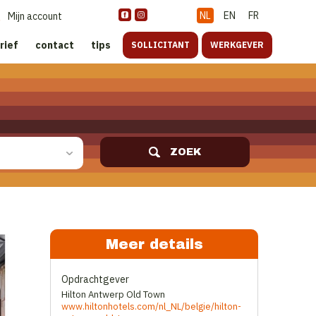
NL
EN
FR
Mijn account
rief
contact
tips
SOLLICITANT
WERKGEVER
ZOEK
Meer details
Opdrachtgever
Hilton Antwerp Old Town
www.hiltonhotels.com/nl_NL/belgie/hilton-