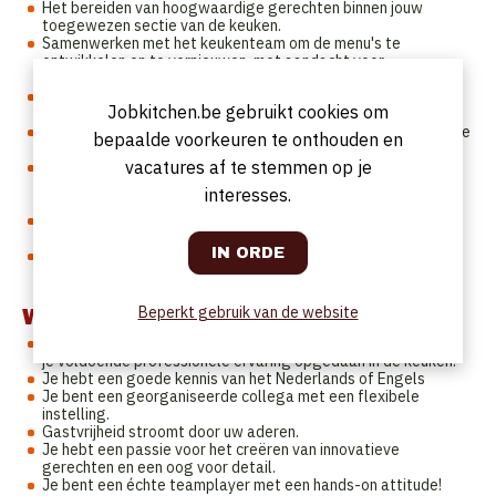
Het bereiden van hoogwaardige gerechten binnen jouw
toegewezen sectie van de keuken.
Samenwerken met het keukenteam om de menu's te
ontwikkelen en te vernieuwen, met aandacht voor
seizoensgebonden ingrediënten en trends.
Je zorgt ervoor dat de gerechten consistent en van hoge
Jobkitchen.be gebruikt cookies om
kwaliteit zijn.
Je staat in voor de Mise en Place, bereiden en garneren van de
bepaalde voorkeuren te onthouden en
gerechten en geeft instructies aan de commis.
vacatures af te stemmen op je
Je bent verantwoordelijk voor het beheren van de
keukenvoorraad en coördineert, in samenwerking met de
interesses.
Sous-Chef, bestellingen of u plaatst deze zelf.
Bijdragen aan een positieve sfeer in de keuken, waar
teamwork en passie voor koken centraal staan.
Na de dienst zorg je ervoor dat de keuken in een
georganiseerde en nette staat wordt achtergelaten.
Beperkt gebruik van de website
Wie we zoeken:
Bij voorkeur heb je een achtergrond in een hotelschool of heb
je voldoende professionele ervaring opgedaan in de keuken.
Je hebt een goede kennis van het Nederlands of Engels
Je bent een georganiseerde collega met een flexibele
instelling.
Gastvrijheid stroomt door uw aderen.
Je hebt een passie voor het creëren van innovatieve
gerechten en een oog voor detail.
Je bent een échte teamplayer met een hands-on attitude!