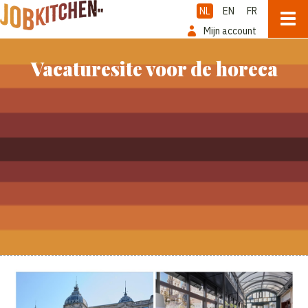
NL
EN
FR
Mijn account
Vacaturesite voor de horeca