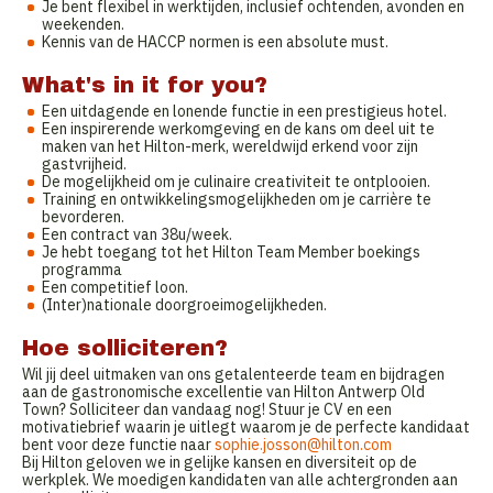
Je bent flexibel in werktijden, inclusief ochtenden, avonden en
weekenden.
Kennis van de HACCP normen is een absolute must.
What's in it for you?
Een uitdagende en lonende functie in een prestigieus hotel.
Een inspirerende werkomgeving en de kans om deel uit te
maken van het Hilton-merk, wereldwijd erkend voor zijn
gastvrijheid.
De mogelijkheid om je culinaire creativiteit te ontplooien.
Training en ontwikkelingsmogelijkheden om je carrière te
bevorderen.
Een contract van 38u/week.
Je hebt toegang tot het Hilton Team Member boekings
programma
Een competitief loon.
(Inter)nationale doorgroeimogelijkheden.
Hoe solliciteren?
Wil jij deel uitmaken van ons getalenteerde team en bijdragen
aan de gastronomische excellentie van Hilton Antwerp Old
Town? Solliciteer dan vandaag nog! Stuur je CV en een
motivatiebrief waarin je uitlegt waarom je de perfecte kandidaat
bent voor deze functie naar
sophie.josson@hilton.com
Bij Hilton geloven we in gelijke kansen en diversiteit op de
werkplek. We moedigen kandidaten van alle achtergronden aan