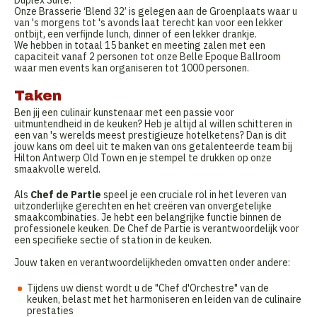
Duplex Suite.
Onze Brasserie ‘Blend 32’ is gelegen aan de Groenplaats waar u
van 's morgens tot 's avonds laat terecht kan voor een lekker
ontbijt, een verfijnde lunch, dinner of een lekker drankje.
We hebben in totaal 15 banket en meeting zalen met een
capaciteit vanaf 2 personen tot onze Belle Epoque Ballroom
waar men events kan organiseren tot 1000 personen.
Taken
Ben jij een culinair kunstenaar met een passie voor
uitmuntendheid in de keuken? Heb je altijd al willen schitteren in
een van 's werelds meest prestigieuze hotelketens? Dan is dit
jouw kans om deel uit te maken van ons getalenteerde team bij
Hilton Antwerp Old Town en je stempel te drukken op onze
smaakvolle wereld.
Als
Chef de Partie
speel je een cruciale rol in het leveren van
uitzonderlijke gerechten en het creëren van onvergetelijke
smaakcombinaties. Je hebt een belangrijke functie binnen de
professionele keuken. De Chef de Partie is verantwoordelijk voor
een specifieke sectie of station in de keuken.
Jouw taken en verantwoordelijkheden omvatten onder andere:
Tijdens uw dienst wordt u de "Chef d'Orchestre" van de
keuken, belast met het harmoniseren en leiden van de culinaire
prestaties