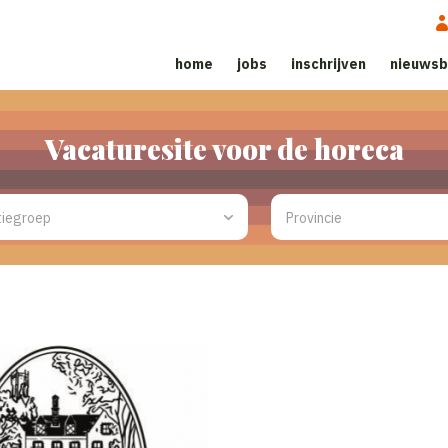
home
jobs
inschrijven
nieuwsb
Vacaturesite voor de horeca