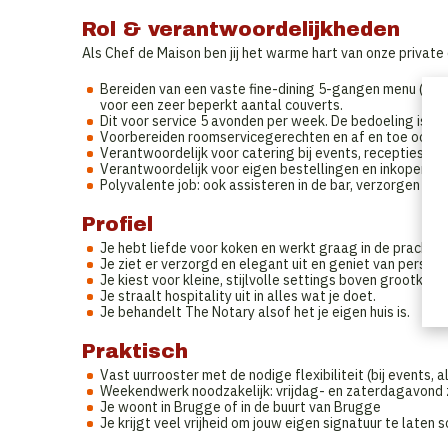
Rol & verantwoordelijkheden
Als Chef de Maison ben jij het warme hart van onze private
Bereiden van een vaste fine-dining 5-gangen menu (wis
voor een zeer beperkt aantal couverts.
Dit voor service 5 avonden per week. De bedoeling is om 
Voorbereiden roomservicegerechten en af en toe ook aft
Verantwoordelijk voor catering bij events, recepties en 
Verantwoordelijk voor eigen bestellingen en inkopen.
Polyvalente job: ook assisteren in de bar, verzorgen van
Profiel
Je hebt liefde voor koken en werkt graag in de prachti
Je ziet er verzorgd en elegant uit en geniet van persoon
Je kiest voor kleine, stijlvolle settings boven grootkeu
Je straalt hospitality uit in alles wat je doet.
Je behandelt The Notary alsof het je eigen huis is.
Praktisch
Vast uurrooster met de nodige flexibiliteit (bij events
Weekendwerk noodzakelijk: vrijdag- en zaterdagavond z
Je woont in Brugge of in de buurt van Brugge
Je krijgt veel vrijheid om jouw eigen signatuur te laten s