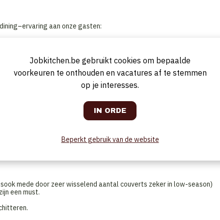
 dining–ervaring aan onze gasten:
selend elke maand), alsook een zeer beperkt aantal a-la-carte gerechte
deze ook als "private chef" te presenteren en in te zetten aan tafel.
Jobkitchen.be gebruikt cookies om bepaalde
ernoon tea. (Delegeren naar de ontbijtchef toe).
voorkeuren te onthouden en vacatures af te stemmen
private dinings.
op je interesses.
 welkomsthapjes,...
gste, weliswaar semi-professionele, keuken.
lijk gastcontact.
kenproductie.
Beperkt gebruik van de website
, alsook mede door zeer wisselend aantal couverts zeker in low-season)
ijn een must.
chitteren.