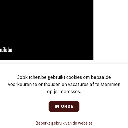
Kortrijk
. Het hotel bestaat uit 65 kamers, een restaurant, een brasseri
Jobkitchen.be gebruikt cookies om bepaalde
voorkeuren te onthouden en vacatures af te stemmen
ault & Millau als één van de beste cocktailbars van België. Hiervoor
op je interesses.
Beperkt gebruik van de website