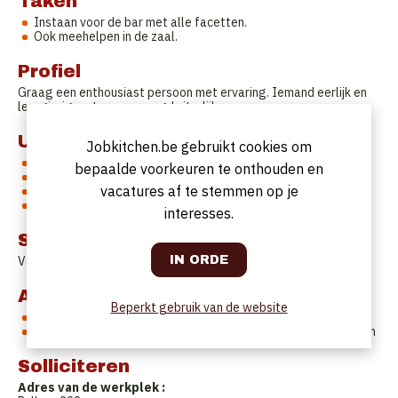
Taken
Instaan voor de bar met alle facetten.
Ook meehelpen in de zaal.
Profiel
Graag een enthousiast persoon met ervaring. Iemand eerlijk en
leergierig met een verzorgd uiterlijk.
Uurrooster
Jobkitchen.be gebruikt cookies om
Weekendwerk
bepaalde voorkeuren te onthouden en
2 dagen vrij in de week
vacatures af te stemmen op je
ook op 24-25-31 december en 1 januari altijd vrijaf
38 uur/week of minder bespreekbaar
interesses.
Startdatum
Vanaf december
Aanbod
Beperkt gebruik van de website
Partime of full time te bespreken
Flexi job kan ook altijd wanneer weekend kan ingevuld worden
Solliciteren
Adres van de werkplek :