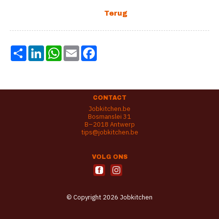
Share
LinkedIn
WhatsApp
Email
Facebook
CONTACT
Jobkitchen.be
Bosmanslei 31
B–2018 Antwerp
tips@jobkitchen.be
VOLG ONS
© Copyright 2026 Jobkitchen