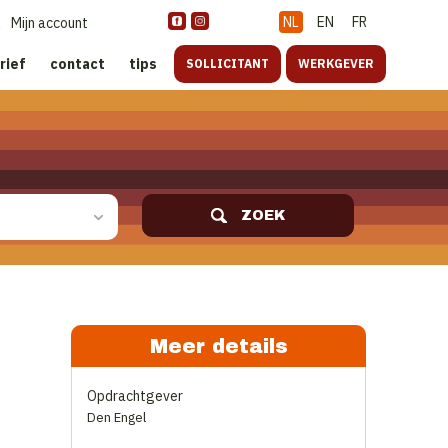
NL
EN
FR
Mijn account
rief
contact
tips
SOLLICITANT
WERKGEVER
ZOEK
Meer details
Opdrachtgever
Den Engel