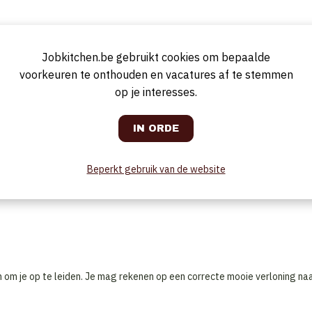
Jobkitchen.be gebruikt cookies om bepaalde
voorkeuren te onthouden en vacatures af te stemmen
op je interesses.
mooi meegenomen
an van je collega’s
rikt je niet af
 bij te leren is nog belangrijker!
Beperkt gebruik van de website
ondag.
n om je op te leiden. Je mag rekenen op een correcte mooie verloning na