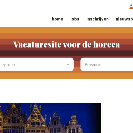
home
jobs
inschrijven
nieuwsb
Vacaturesite voor de horeca