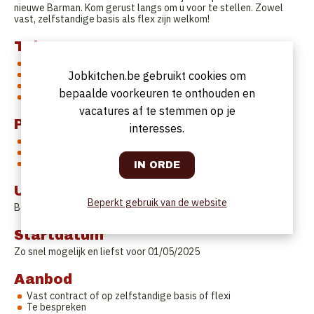
nieuwe Barman. Kom gerust langs om u voor te stellen. Zowel
vast, zelfstandige basis als flex zijn welkom!
Taken
Mise-en-place en voorbereidingen aan de bar
Dranken klaarzetten/-maken
Jobkitchen.be gebruikt cookies om
Nauw samenwerken met de kelners
bepaalde voorkeuren te onthouden en
Orde en netheid bewaren achter de bar
vacatures af te stemmen op je
Profiel
interesses.
Gemotiveerde barman/-vrouw
Bij voorkeur met relevante ervaring en drankenkennis
Nederlands kunnen lezen en spreken
Uurrooster
Beperkt gebruik van de website
Bespreekbaar.
Startdatum
Zo snel mogelijk en liefst voor 01/05/2025
Aanbod
Vast contract of op zelfstandige basis of flexi
Te bespreken