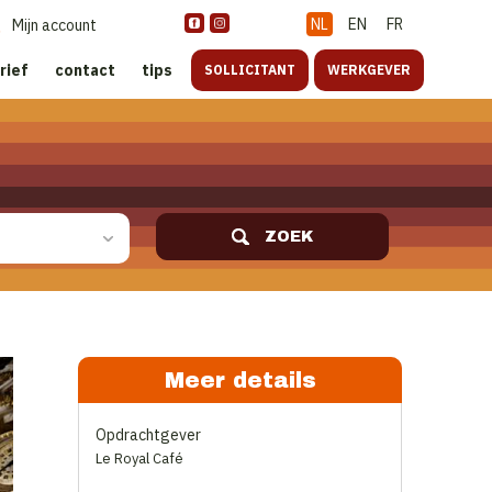
NL
EN
FR
Mijn account
rief
contact
tips
SOLLICITANT
WERKGEVER
ZOEK
Meer details
Opdrachtgever
Le Royal Café