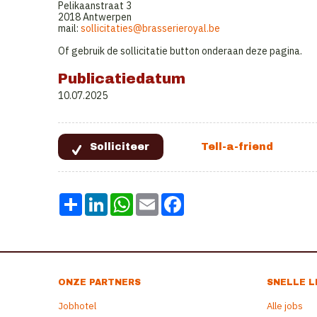
Pelikaanstraat 3
2018 Antwerpen
mail:
s
ollicitaties@brasserieroyal.be
Of gebruik de sollicitatie button onderaan deze pagina.
Publicatiedatum
10.07.2025
Share
LinkedIn
WhatsApp
Email
Facebook
ONZE PARTNERS
SNELLE L
Jobhotel
Alle jobs