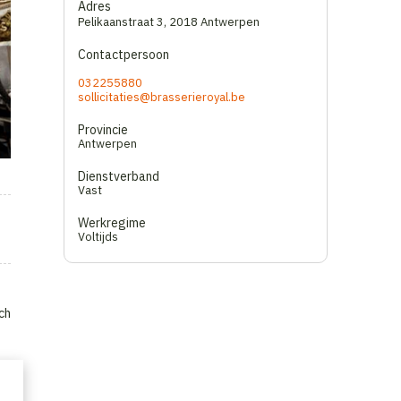
Adres
Pelikaanstraat 3
,
2018 Antwerpen
Contactpersoon
032255880
sollicitaties@brasserieroyal.be
Provincie
Antwerpen
Dienstverband
Vast
Werkregime
Voltijds
ch