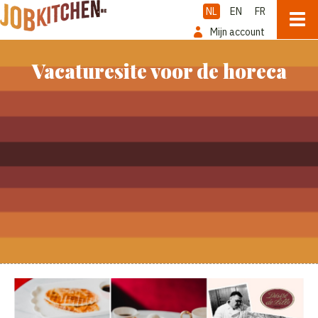
NL
EN
FR
Mijn account
Vacaturesite voor de horeca