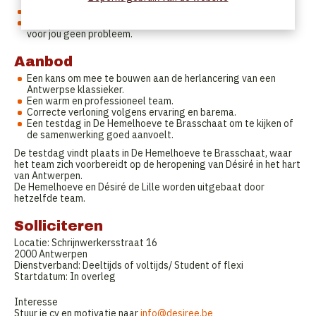
Je spreekt vlot Nederlands, andere talen zijn een plus.
Weekendwerk en verplaatsingen naar evenementen vormen
voor jou geen probleem.
Aanbod
Een kans om mee te bouwen aan de herlancering van een
Antwerpse klassieker.
Een warm en professioneel team.
Correcte verloning volgens ervaring en barema.
Een testdag in De Hemelhoeve te Brasschaat om te kijken of
de samenwerking goed aanvoelt.
De testdag vindt plaats in De Hemelhoeve te Brasschaat, waar
het team zich voorbereidt op de heropening van Désiré in het hart
van Antwerpen.
De Hemelhoeve en Désiré de Lille worden uitgebaat door
hetzelfde team.
Solliciteren
Locatie: Schrijnwerkersstraat 16
2000 Antwerpen
Dienstverband: Deeltijds of voltijds/ Student of flexi
Startdatum: In overleg
Interesse
Stuur je cv en motivatie naar
info@desiree.be