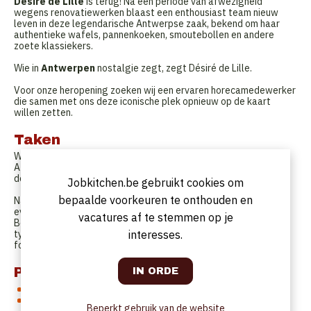
Désiré de Lille
is terug! Na een periode van afwezigheid
wegens renovatiewerken blaast een enthousiast team nieuw
leven in deze legendarische Antwerpse zaak, bekend om haar
authentieke wafels, pannenkoeken, smoutebollen en andere
zoete klassiekers.
Wie in
Antwerpen
nostalgie zegt, zegt Désiré de Lille.
Voor onze heropening zoeken wij een ervaren horecamedewerker
die samen met ons deze iconische plek opnieuw op de kaart
willen zetten.
Taken
Wat ga je doen
Afhankelijk van jouw profiel en ervaring kan je worden ingezet in
de bediening of aan de bar.
Jobkitchen.be gebruikt cookies om
bepaalde voorkeuren te onthouden en
Naast het werk in de vaste zaak, neem je ook deel aan
evenementen op verplaatsing. Denk aan opdrachten op den
vacatures af te stemmen op je
Bosuil maar ook op privéfeesten en festivals, waar we onze
typische lekkernijen aanbieden aan een breed publiek met onze
interesses.
foodtrucks.
Profiel
Je hebt relevante ervaring in de horeca.
Je bent klantgericht, werkt graag in team en bent flexibel
Beperkt gebruik van de website
inzetbaar.