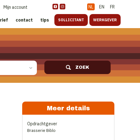
NL
EN
FR
Mijn account
rief
contact
tips
SOLLICITANT
WERKGEVER
ZOEK
Meer details
Opdrachtgever
Brasserie Biblo