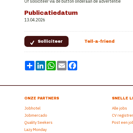
Of solliciteer via de button onderaan de advertentie
Publicatiedatum
13.04.2026
Share
LinkedIn
WhatsApp
Email
Facebook
ONZE PARTNERS
SNELLE L
Jobhotel
Alle jobs
Jobmercado
CV registre
Quality Seekers
Post een jo
Lazy Monday