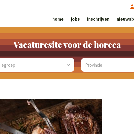
home
jobs
inschrijven
nieuwsb
Vacaturesite voor de horeca