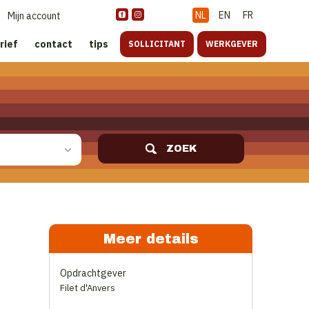
NL
EN
FR
Mijn account
rief
contact
tips
SOLLICITANT
WERKGEVER
ZOEK
Meer details
Opdrachtgever
Filet d'Anvers