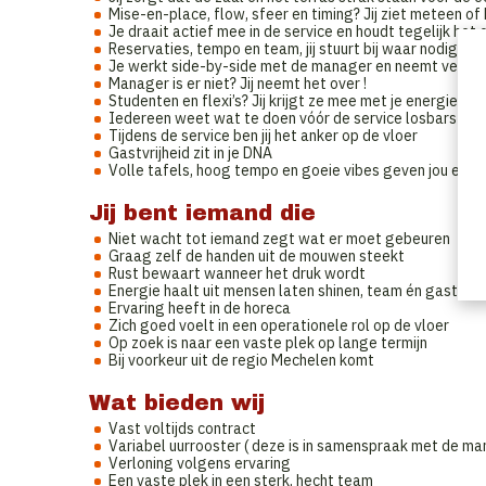
Mise-en-place, flow, sfeer en timing? Jij ziet meteen of
Je draait actief mee in de service en houdt tegelijk het 
Reservaties, tempo en team, jij stuurt bij waar nodig
Je werkt side-by-side met de manager en neemt verant
Manager is er niet? Jij neemt het over !
Studenten en flexi’s? Jij krijgt ze mee met je energie en 
Iedereen weet wat te doen vóór de service losbarst
Tijdens de service ben jij het anker op de vloer
Gastvrijheid zit in je DNA
Volle tafels, hoog tempo en goeie vibes geven jou ener
Jij bent iemand die
Niet wacht tot iemand zegt wat er moet gebeuren
Graag zelf de handen uit de mouwen steekt
Rust bewaart wanneer het druk wordt
Energie haalt uit mensen laten shinen, team én gasten
Ervaring heeft in de horeca
Zich goed voelt in een operationele rol op de vloer
Op zoek is naar een vaste plek op lange termijn
Bij voorkeur uit de regio Mechelen komt
Wat bieden wij
Vast voltijds contract
Variabel uurrooster ( deze is in samenspraak met de m
Verloning volgens ervaring
Een vaste plek in een sterk, hecht team