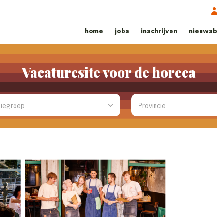
home
jobs
inschrijven
nieuwsb
Vacaturesite voor de horeca