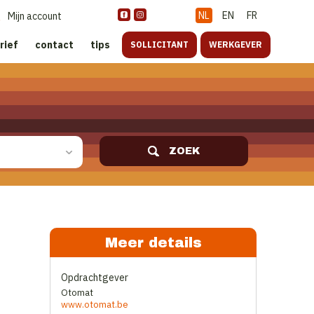
NL
EN
FR
Mijn account
rief
contact
tips
SOLLICITANT
WERKGEVER
ZOEK
Meer details
Opdrachtgever
Otomat
www.otomat.be