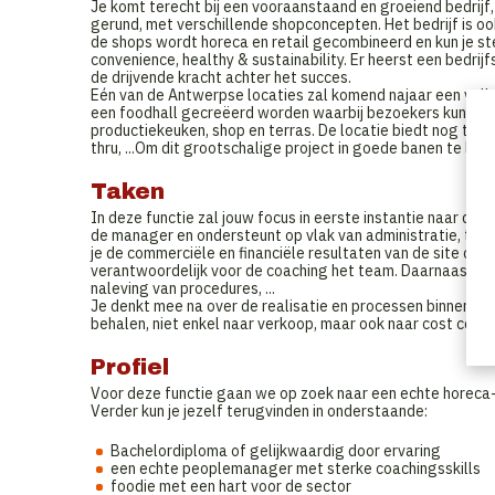
Je komt terecht bij een vooraanstaand en groeiend bedrijf
gerund, met verschillende shopconcepten. Het bedrijf is oo
de shops wordt horeca en retail gecombineerd en kun je s
convenience, healthy & sustainability. Er heerst een bedri
de drijvende kracht achter het succes.
Eén van de Antwerpse locaties zal komend najaar een voll
een foodhall gecreëerd worden waarbij bezoekers kunnen 
productiekeuken, shop en terras. De locatie biedt nog tal 
thru, ...Om dit grootschalige project in goede banen te lei
Taken
In deze functie zal jouw focus in eerste instantie naar de
de manager en ondersteunt op vlak van administratie, toe
je de commerciële en financiële resultaten van de site op.
verantwoordelijk voor de coaching het team. Daarnaast zor
naleving van procedures, ...
Je denkt mee na over de realisatie en processen binnen het
behalen, niet enkel naar verkoop, maar ook naar cost contr
Profiel
Voor deze functie gaan we op zoek naar een echte horeca-ex
Verder kun je jezelf terugvinden in onderstaande:
Bachelordiploma of gelijkwaardig door ervaring
een echte peoplemanager met sterke coachingsskills
foodie met een hart voor de sector