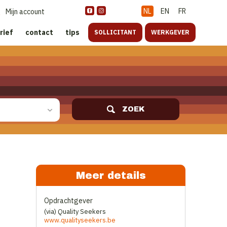
NL
EN
FR
Mijn account
rief
contact
tips
SOLLICITANT
WERKGEVER
ZOEK
Meer details
Opdrachtgever
(via) Quality Seekers
www.qualityseekers.be