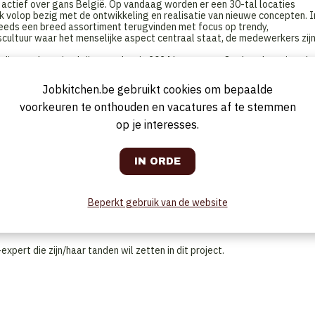
, actief over gans België. Op vandaag worden er een 30-tal locaties
k volop bezig met de ontwikkeling en realisatie van nieuwe concepten. I
teeds een breed assortiment terugvinden met focus op trendy,
jfscultuur waar het menselijke aspect centraal staat, de medewerkers zij
edige verbouwing krijgen en begin 2024 heropenen. Op deze locatie zal
kiezen tussen verschillende foodconcepten. Gekoppeld hieraan een
van mogelijkheden zoals het opzetten van delivery, eventueel een drive-
Jobkitchen.be gebruikt cookies om bepaalde
den, gaan wij op naar een Assistent Manager.
voorkeuren te onthouden en vacatures af te stemmen
op je interesses.
 operationele aansturing van het project gaan. Je bent de rechterhand van
zicht op leveringen en de dagelijkse operatie. Samen met de manager vo
 Je ondersteunt in de aanwerving van het personeel en bent
g je voor de opvolging van customer experience, orde, netheid, hygiëne,
 vernieuwde concept. Na opening is het doel om financiële resultaten te
Beperkt gebruik van de website
ol.
pert die zijn/haar tanden wil zetten in dit project.