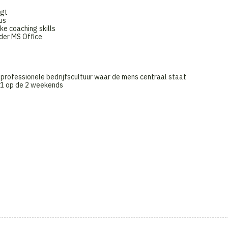
jgt
us
ke coaching skills
der MS Office
 professionele bedrijfscultuur waar de mens centraal staat
l 1 op de 2 weekends