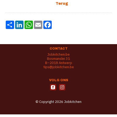
Share
LinkedIn
WhatsApp
Email
Facebook
CONTACT
Jobkitchen.be
Bosmanslei 31
B–2018 Antwerp
tips@jobkitchen.be
VOLG ONS
© Copyright 2026 Jobkitchen