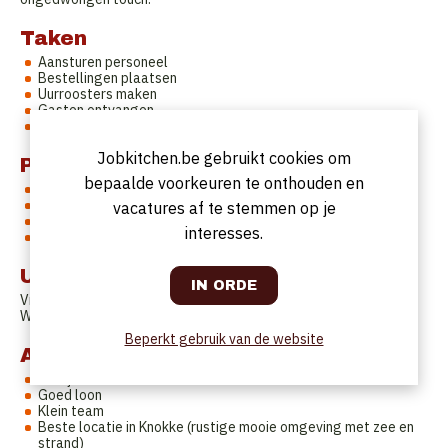
Taken
Aansturen personeel
Bestellingen plaatsen
Uurroosters maken
Gasten ontvangen
Zorgen voor een vlotte service
Jobkitchen.be gebruikt cookies om
Profiel
bepaalde voorkeuren te onthouden en
Taalkennis en en ervaring
Kennis van fine dining
vacatures af te stemmen op je
Enthousiast
interesses.
People management
Uurrooster
Vrije dagen op maandag en dinsdag
Woensdag tot en met zondag: 12 tot 24 uur
Beperkt gebruik van de website
Aanbod
Voltijds contract
Goed loon
Klein team
Beste locatie in Knokke (rustige mooie omgeving met zee en
strand)