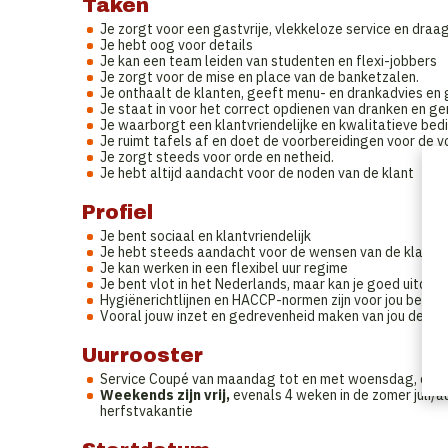
Taken
Je zorgt voor een gastvrije, vlekkeloze service en draa
Je hebt oog voor details
Je kan een team leiden van studenten en flexi-jobbers
Je zorgt voor de mise en place van de banketzalen.
Je onthaalt de klanten, geeft menu- en drankadvies en 
Je staat in voor het correct opdienen van dranken en ge
Je waarborgt een klantvriendelijke en kwalitatieve bedi
Je ruimt tafels af en doet de voorbereidingen voor de v
Je zorgt steeds voor orde en netheid.
Je hebt altijd aandacht voor de noden van de klant
Profiel
Je bent sociaal en klantvriendelijk
Je hebt steeds aandacht voor de wensen van de klant. C
Je kan werken in een flexibel uur regime
Je bent vlot in het Nederlands, maar kan je goed uitdruk
Hygiënerichtlijnen en HACCP-normen zijn voor jou bekend
Vooral jouw inzet en gedrevenheid maken van jou de ide
Uurrooster
Service Coupé van maandag tot en met woensdag, donde
Weekends zijn vrij,
evenals 4 weken in de zomer juli/
herfstvakantie