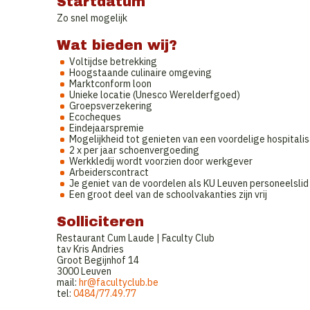
Startdatum
Zo snel mogelijk
Wat bieden wij?
Voltijdse betrekking
Hoogstaande culinaire omgeving
Marktconform loon
Unieke locatie (Unesco Werelderfgoed)
Groepsverzekering
Ecocheques
Eindejaarspremie
Mogelijkheid tot genieten van een voordelige hospitalis
2 x per jaar schoenvergoeding
Werkkledij wordt voorzien door werkgever
Arbeiderscontract
Je geniet van de voordelen als KU Leuven personeelslid
Een groot deel van de schoolvakanties zijn vrij
Solliciteren
Restaurant Cum Laude | Faculty Club
tav Kris Andries
Groot Begijnhof 14
3000 Leuven
mail:
hr@facultyclub.be
tel:
0484/77.49.77