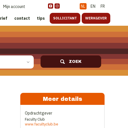
NL
EN
FR
Mijn account
rief
contact
tips
SOLLICITANT
WERKGEVER
ZOEK
Meer details
Opdrachtgever
Faculty Club
www.facultyclub.be