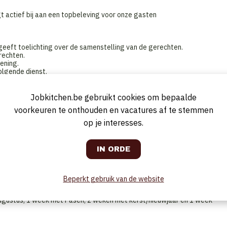
gt actief bij aan een topbeleving voor onze gasten
geeft toelichting over de samenstelling van de gerechten.
rechten.
ening.
olgende dienst.
Jobkitchen.be gebruikt cookies om bepaalde
voorkeuren te onthouden en vacatures af te stemmen
op je interesses.
ustomer Delight staat hierbij centraal.
ken in het Engels en Frans.
 terrein.
ale kandidaat.
Beperkt gebruik van de website
rdag en vrijdag enkel avond shift
augustus, 1 week met Pasen, 2 weken met kerst/nieuwjaar en 1 week