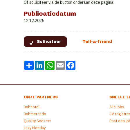
Of solliciteer via de button onderaan deze pagina.
Publicatiedatum
12.12.2025
Share
LinkedIn
WhatsApp
Email
Facebook
ONZE PARTNERS
SNELLE L
Jobhotel
Alle jobs
Jobmercado
CV registre
Quality Seekers
Post een jo
Lazy Monday