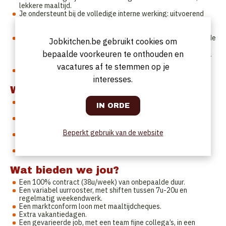
lekkere maaltijd.
Je ondersteunt bij de volledige interne werking: uitvoerend
keukenwerk, bestellingen, uitleveringen, zaal- en kassawerk,
zelfstandige afsluit, …
Je zorgt in een tussenniveau tussen chef en team, mee voor de
Jobkitchen.be gebruikt cookies om
aansturing van de keuken- en zaalmedewerkers (in een
bepaalde voorkeuren te onthouden en
context van activering), waarbij je een positieve voorbeeldrol
opneemt.
vacatures af te stemmen op je
Je gaat iedere dag voor tevreden klanten en fiere collega’s.
interesses.
Wie zoeken we?
Je volgde een horeca-opleiding en je hebt reeds relevante
ervaring.
Je bent enthousiast om te werken met kansengroepen en
binnen een multicultureel team.
Beperkt gebruik van de website
Je communiceert op een fijne manier met collega’s en bent
vlot (spreken, lezen en schrijven) in het Nederlands.
Je bent praktisch en positief ingesteld.
Wat bieden we jou?
Een 100% contract (38u/week) van onbepaalde duur.
Een variabel uurrooster, met shiften tussen 7u-20u en
regelmatig weekendwerk.
Een marktconform loon met maaltijdcheques.
Extra vakantiedagen.
Een gevarieerde job, met een team fijne collega’s, in een