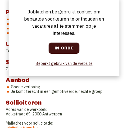
bruisende omgeving voor onze gasten.
Jobkitchen.be gebruikt cookies om
Profiel
bepaalde voorkeuren te onthouden en
Ervaring in de horeca- of eventmanagement.
Sterke organisatorische en communicatieve vaardigheden.
vacatures af te stemmen op je
Affiniteit met muziek en entertainment.
interesses.
Hands-on mentaliteit en stressbestendig.
Uurrooster
Te bespreken.
Startdatum
Beperkt gebruik van de website
Onmiddellijk.
Aanbod
Goede verloning.
Je komt terecht in een gemotiveerde, hechte groep
Solliciteren
Adres van de werkplek:
Volkstraat 69, 2000 Antwerpen
Mailadres voor sollicitatie:
job@glmgroup.be