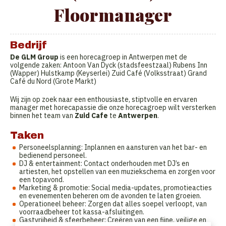
Floormanager
Bedrijf
De GLM Group
is een horecagroep in Antwerpen met de
volgende zaken: Antoon Van Dyck (stadsfeestzaal) Rubens Inn
(Wapper) Hulstkamp (Keyserlei) Zuid Café (Volksstraat) Grand
Café du Nord (Grote Markt)
Wij zijn op zoek naar een enthousiaste, stiptvolle en ervaren
manager met horecapassie die onze horecagroep wilt versterken
binnen het team van
Zuid Cafe
te
Antwerpen
.
Taken
Personeelsplanning: Inplannen en aansturen van het bar- en
bedienend personeel.
DJ & entertainment: Contact onderhouden met DJ’s en
artiesten, het opstellen van een muziekschema en zorgen voor
een topavond.
Marketing & promotie: Social media-updates, promotieacties
en evenementen beheren om de avonden te laten groeien.
Operationeel beheer: Zorgen dat alles soepel verloopt, van
voorraadbeheer tot kassa-afsluitingen.
Gastvrijheid & sfeerbeheer: Creëren van een fijne, veilige en