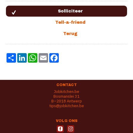
Share
LinkedIn
WhatsApp
Email
Facebook
CONTACT
Jobkitchen.be
Bosmanslei 31
B–2018 Antwerp
tips@jobkitchen.be
VOLG ONS