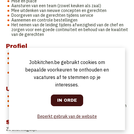
Mise en place
Aansturen van een team (zowel keuken als zaal)
Mee uitdenken van nieuwe concepten en gerechten
Doorgeven van de gerechten tijdens service
Aannemen en controle bestellingen
Het nemen van de leiding tijdens afwezigheid van de chef en
zorgen voor een goede continuïteit en behoud van de kwaliteit
van de gerechten
Profiel
Minimum 3 jaar keuken ervaring
Ambitie & drive
Jobkitchen.be gebruikt cookies om
Drukke service? Last minute aanpassingen? Iemand die zijn
hoofd koel kan houden en flexibiliteit toont.
bepaalde voorkeuren te onthouden en
Het halen van de hoogste culinaire niveau binnen de
vacatures af te stemmen op je
mogelijkheden met een scherp oog voor afwerking.
interesses.
Uurrooster
Marktconform loon naargelang kennis en ervaring
Flexibel uurrooster of vaste vrije dagen in overleg
Veel ruimte voor persoonlijke ontwikkeling en het uitleven van
creativiteit op culinair vlak
Beperkt gebruik van de website
Startdatum
Zo snel mogelijk