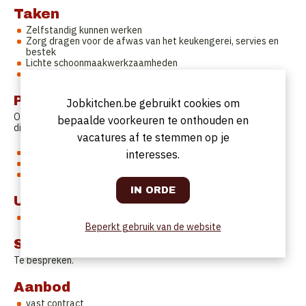
Taken
Zelfstandig kunnen werken
Zorg dragen voor de afwas van het keukengerei, servies en
bestek
Lichte schoonmaakwerkzaamheden
Opkuis van de werkplek na de dienst
Profiel
Jobkitchen.be gebruikt cookies om
Om ons team te versterken zijn we op zoek naar een Afwasser
bepaalde voorkeuren te onthouden en
die beschikt over volgende kwaliteiten:
vacatures af te stemmen op je
Oog voor detail
interesses.
Flexibiliteit en de juiste motivatie
Sociaal en communicatief
Uurrooster
voltijds - 38 u/week
Beperkt gebruik van de website
Startdatum
Te bespreken.
Aanbod
vast contract