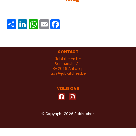
Share
LinkedIn
WhatsApp
Email
Facebook
CONTACT
Jobkitchen.be
Bosmanslei 31
B–2018 Antwerp
tips@jobkitchen.be
VOLG ONS
© Copyright 2026 Jobkitchen