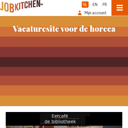
NL
EN
FR
Mijn account
Vacaturesite voor de horeca