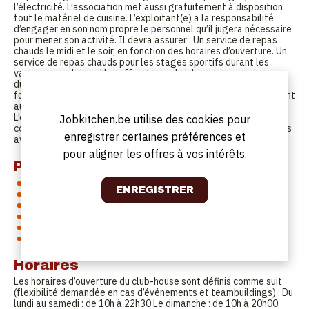
l’électricité. L’association met aussi gratuitement à disposition
tout le matériel de cuisine. L’exploitant(e) a la responsabilité
d’engager en son nom propre le personnel qu’il jugera nécessaire
pour mener son activité. Il devra assurer : Un service de repas
chauds le midi et le soir, en fonction des horaires d’ouverture. Un
service de repas chauds pour les stages sportifs durant les
vacances scolaires. Une offre de sandwiches en permanence
durant les heures d’ouverture. Le catering (par exemple, des
formules BBQ) pour les activités de teambuildings qui se tiennent
au club, principalement durant la saison printemps-été.
L’exploitant(e) devra gérer en toute autonomie les stocks et les
Jobkitchen.be utilise des cookies pour
commandes liées à son activité de traiteur ainsi que les relations
enregistrer certaines préférences et
avec les fournisseurs.
pour aligner les offres à vos intérêts.
Profil
Dynamique et résistant au stress
Proactif, rigoureux et bon sens de l’organisation
Capable de coacher et motiver son équipe
Orienté sur la satisfaction du client et la qualité de l’accueil
Attentif à l’application des normes d’hygiène
Langues FR et NL
Horaires
Les horaires d’ouverture du club-house sont définis comme suit
(flexibilité demandée en cas d’événements et teambuildings) : Du
lundi au samedi : de 10h à 22h30 Le dimanche : de 10h à 20h00