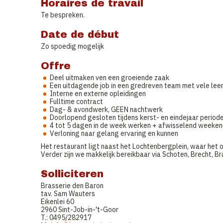
Horaires de travail
Te bespreken.
Date de début
Zo spoedig mogelijk
Offre
Deel uitmaken ven een groeiende zaak
Een uitdagende job in een gredreven team met vele lee
Interne en externe opleidingen
Fulltime contract
Dag- & avondwerk, GEEN nachtwerk
Doorlopend gesloten tijdens kerst- en eindejaar period
4 tot 5 dagen in de week werken + afwisselend weekend
Verloning naar gelang ervaring en kunnen
Het restaurant ligt naast het Lochtenbergplein, waar het 
Verder zijn we makkelijk bereikbaar via Schoten, Brecht, B
Solliciteren
Brasserie den Baron
tav. Sam Wauters
Eikenlei 60
2960 Sint-Job-in-'t-Goor
T.: 0495/282917