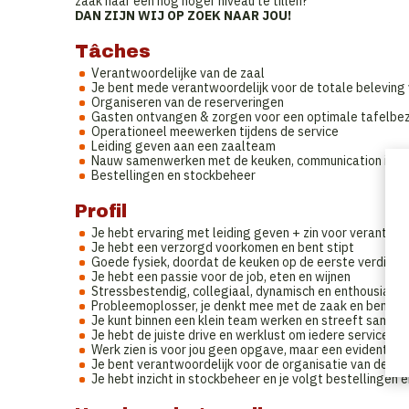
zaak naar een nog hoger niveau te tillen?
DAN ZIJN WIJ OP ZOEK NAAR JOU!
Tâches
Verantwoordelijke van de zaal
Je bent mede verantwoordelijk voor de totale beleving
Organiseren van de reserveringen
Gasten ontvangen & zorgen voor een optimale tafelbe
Operationeel meewerken tijdens de service
Leiding geven aan een zaalteam
Nauw samenwerken met de keuken, communication is k
Bestellingen en stockbeheer
Profil
Je hebt ervaring met leiding geven + zin voor verantwoo
Je hebt een verzorgd voorkomen en bent stipt
Goede fysiek, doordat de keuken op de eerste verdiepin
Je hebt een passie voor de job, eten en wijnen
Stressbestendig, collegiaal, dynamisch en enthousiast
Probleemoplosser, je denkt mee met de zaak en bent kl
Je kunt binnen een klein team werken en streeft samen 
Je hebt de juiste drive en werklust om iedere service pe
Werk zien is voor jou geen opgave, maar een evidentie
Je bent verantwoordelijk voor de organisatie van de za
Je hebt inzicht in stockbeheer en je volgt bestellingen 