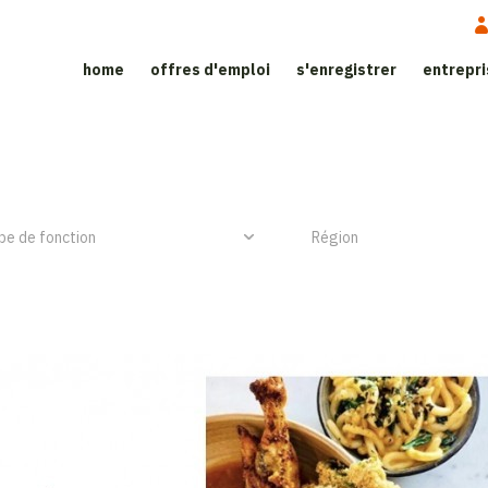
home
offres d'emploi
s'enregistrer
entrepr
ite d'emploi dans le secteur de l’h
NIEUW ITEM