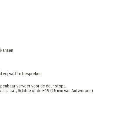
rkansen
e
 vrij valt te bespreken
openbaar vervoer voor de deur stopt.
rasschaat, Schilde of de E19 (15 min van Antwerpen)