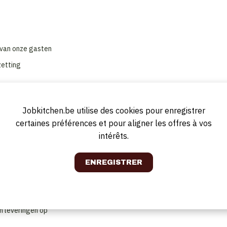
 van onze gasten
zetting
ey
Jobkitchen.be utilise des cookies pour enregistrer
certaines préférences et pour aligner les offres à vos
rdelijkheid
intérêts.
g is
antgericht
naar een perfect resultaat
rfect te laten verlopen
al
en leveringen op