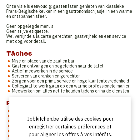
Onze visie is eenvoudig: gasten laten genieten van klassieke
Frans‑Belgische keuken in een gastronomisch jasje, in een warme
en ontspannen sfeer.
Geen opgelegde menu’s.
Geen stijve etiquette.
Wel verfijnde a la carte gerechten, gastvrijheid en een service
met oog voor detail.
Tâches
Mise en place van de zaal en bar
Gasten ontvangen en begeleiden naar de tafel
Actief meewerken in de service
Serveren van dranken en gerechten
Zorgen voor een prima service en hoge klantentevredenheid
Collegiaal te werk gaan op een warme professionele manier
Meewerken om alles net te houden tijdens en na de diensten
Profil
Passie voor horeca
Basis ervaring en de wil om bij te leren
Jobkitchen.be utilise des cookies pour
een echte teamplayer is
vriendelijk en klantgericht
enregistrer certaines préférences et
verzorgd voorkomen
pour aligner les offres à vos intérêts.
kennis van Engels en Frans zijn een groot pluspunt