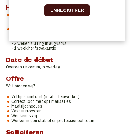
Horaires de travail
- Service van maandag tot vrijdag
- Weekends gesloten
- Vast uurrooster in overleg
Vakantieperiodes
- 2 weken kerstvakantie
- 1 week paasvakantie
- 2 weken sluiting in augustus
- 1 week herfstvakantie
Date de début
Overeen te komen, in overleg.
Offre
Wat bieden wij?
Voltijds contract (of als flexiwerker)
Correct loon met optimalisaties
Maaltijdcheques
Vast uurrooster
Weekends vrij
Werken in een stabiel en professioneel team
Solliciteren