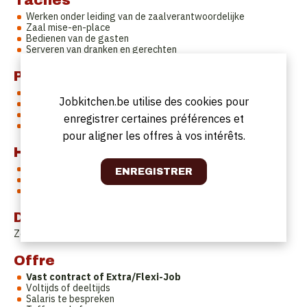
Tâches
Werken onder leiding van de zaalverantwoordelijke
Zaal mise-en-place
Bedienen van de gasten
Serveren van dranken en gerechten
Profil
Gemotiveerde medewerker
Jobkitchen.be utilise des cookies pour
Ervaring is wenselijk, maar niet noodzakelijk
Verzorgd voorkomen
enregistrer certaines préférences et
Nederlandstalig
pour aligner les offres à vos intérêts.
Horaires de travail
Kan
voltijds of deeltijds, vast of extra/flexi.
Maandag en dinsdag zijn sluitingsdagen.
Theoretisch in service coupé, maar dit is bespreekbaar.
Date de début
Zo snel mogelijk.
Offre
Vast contract of Extra/Flexi-Job
Voltijds of deeltijds
Salaris te bespreken