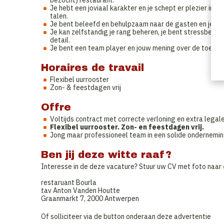
bezocht) restaurant.
Je hebt een joviaal karakter en je schept er plezier in o
talen.
Je bent beleefd en behulpzaam naar de gasten en je col
Je kan zelfstandig je rang beheren, je bent stressbeste
detail.
Je bent een team player en jouw mening over de toekoms
Horaires de travail
Flexibel uurrooster
Zon- & feestdagen vrij
Offre
Voltijds contract met correcte verloning en extra legal
Flexibel uurrooster. Zon- en feestdagen vrij.
Jong maar professioneel team in een solide ondernemin
Ben jij deze witte raaf?
Interesse in de deze vacature? Stuur uw CV met foto naar
restaruant Bourla
tav Anton Vanden Houtte
Graanmarkt 7, 2000 Antwerpen
Of solliciteer via de button onderaan deze advertentie