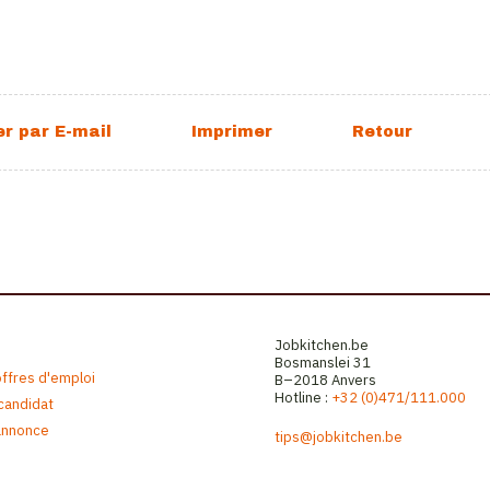
Jobkitchen.be
Bosmanslei 31
offres d'emploi
B–2018 Anvers
Hotline :
+32 (0)471/111.000
 candidat
annonce
tips@jobkitchen.be