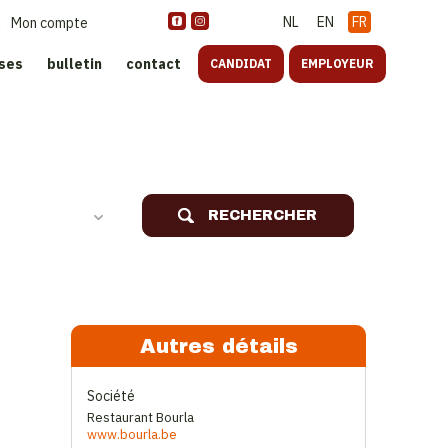
NL
EN
FR
Mon compte
ises
bulletin
contact
CANDIDAT
EMPLOYEUR
oreca
RECHERCHER
Autres détails
Société
Restaurant Bourla
www.bourla.be