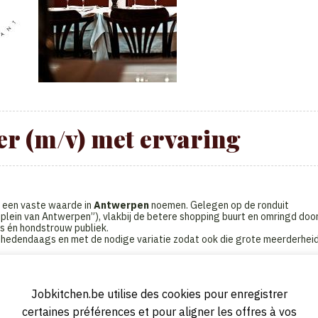
r (m/v) met ervaring
t een vaste waarde in
Antwerpen
noemen. Gelegen op de ronduit
ein van Antwerpen”), vlakbij de betere shopping buurt en omringd doo
rs én hondstrouw publiek.
h hedendaags en met de nodige variatie zodat ook die grote meerderhei
 100 gasten: de seizoenen hebben dus geen invloed op de bezettingsgraa
Jobkitchen.be utilise des cookies pour enregistrer
 interesse in gastronomie, je hebt ervaring in zaalservice in een (druk
certaines préférences et pour aligner les offres à vos