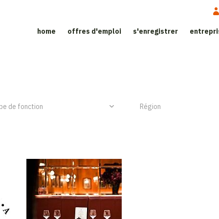
home
offres d'emploi
s'enregistrer
entrepr
ite d'emploi dans le secteur de l’h
NIEUW ITEM