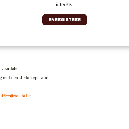
intérêts.
m de gasten een fijne tijd te bezorgen. Bij voorkeur kan je dat in meerdere
lega’s toe.
ndig en je bent niet vies van hard werk. Je bent punctueel en hebt oog vo
t van de zaak is van tel.
e voordelen.
g met een sterke reputatie.
office@bourla.be.