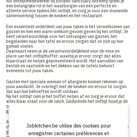
Als ontbijtmedewerker bij Botanic Sanctuary Antwerp speel je
een belangrijke rol in het waarborgen van een perfecte en
attente service tijdens het ontbijt, en zorg je voor een vloeiende
samenwerking tussen de keuken en het restaurant.
Een essentieel onderdeel van jouw taken is het verwelkomen van
gasten en hen een warm welkom gevoel geven bij het ontbijt. Je
bent verantwoordelijk voor het ontvangen van gasten, het
begeleiden naar hun tafel en ervoor zorgen dat ze zich op hun
gemak voelen.
Daarnaast neem je de verantwoordelijkheid voor de mise en
place van het ontbijtbuffet, waarbij je ervoor zorgt dat alles
klaarstaat en netjes gepresenteerd wordt. Het aanvullen van
bestek en vaatwerk en het dekken van de tafels behoort
eveneens tot jouw taken.
Gasten met speciale wensen of allergieën kunnen rekenen op
jouw aandacht. Je overlegt met de keuken om ervoor te zorgen
dat aan hun behoeften wordt voldaan.
Na het ontbijt ruim je het buffet netjes af en zorg je ervoor dat
alles klaar staat voor de lunch. Gedurende het ontbijt houd je de
zaal voortdurend schoon en netjes, zodat gasten kunnen
genieten van een aangename sfeer.
Als ontbijtmedewerker werk je onder het toezicht van de Maitre
Jobkitchen.be utilise des cookies pour
d'hotel, waarbij je nauw samenwerkt om ervoor te zorgen dat de
gasten een onvergetelijke ervaring hebben tijdens hun verblijf in
enregistrer certaines préférences et
ons etablissement.