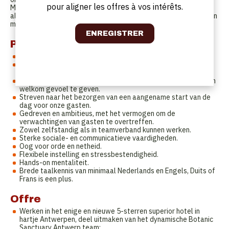
pour aligner les offres à vos intérêts.
Met jouw gastvrije en attente houding draag je bij aan de
algehele gasttevredenheid en help je mee om van het ontbijt een
memorabel moment te maken voor onze gewaardeerde gasten.
Profil
Minimaal enkele jaren ervaring in de bediening.
Bereidheid om vroeg op te staan en efficiënt te werken in de
ochtend.
Passie voor hospitality en het vermogen om gasten een warm
welkom gevoel te geven.
Streven naar het bezorgen van een aangename start van de
dag voor onze gasten.
Gedreven en ambitieus, met het vermogen om de
verwachtingen van gasten te overtreffen.
Zowel zelfstandig als in teamverband kunnen werken.
Sterke sociale- en communicatieve vaardigheden.
Oog voor orde en netheid.
Flexibele instelling en stressbestendigheid.
Hands-on mentaliteit.
Brede taalkennis van minimaal Nederlands en Engels, Duits of
Frans is een plus.
Offre
Werken in het enige en nieuwe 5-sterren superior hotel in
hartje Antwerpen, deel uitmaken van het dynamische Botanic
Sanctuary Antwerp team;