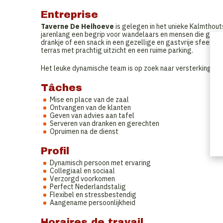
Entreprise
Taverne De Heihoeve
is gelegen in het unieke Kalmthou
jarenlang een begrip voor wandelaars en mensen die graag 
drankje of een snack in een gezellige en gastvrije sfeer, i
terras met prachtig uitzicht en een ruime parking.
Het leuke dynamische team is op zoek naar versterking.
Tâches
Mise en place van de zaal
Ontvangen van de klanten
Geven van advies aan tafel
Serveren van dranken en gerechten
Opruimen na de dienst
Profil
Dynamisch persoon met ervaring
Collegiaal en sociaal
Verzorgd voorkomen
Perfect Nederlandstalig
Flexibel en stressbestendig
Aangename persoonlijkheid
Horaires de travail