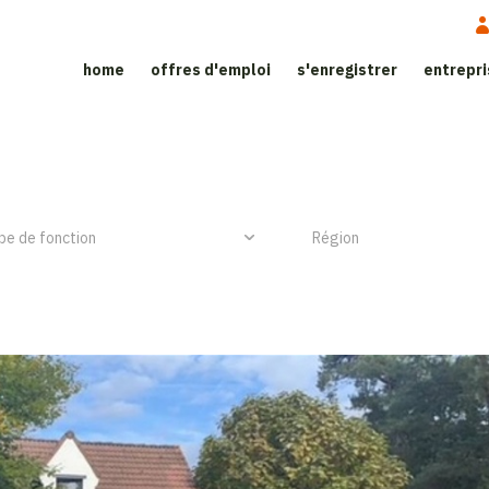
home
offres d'emploi
s'enregistrer
entrepr
ite d'emploi dans le secteur de l’h
NIEUW ITEM