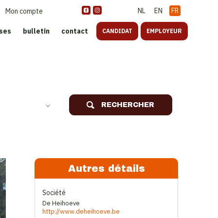
NL
EN
FR
Mon compte
ises
bulletin
contact
CANDIDAT
EMPLOYEUR
oreca
RECHERCHER
Autres détails
Société
De Heihoeve
http://www.deheihoeve.be