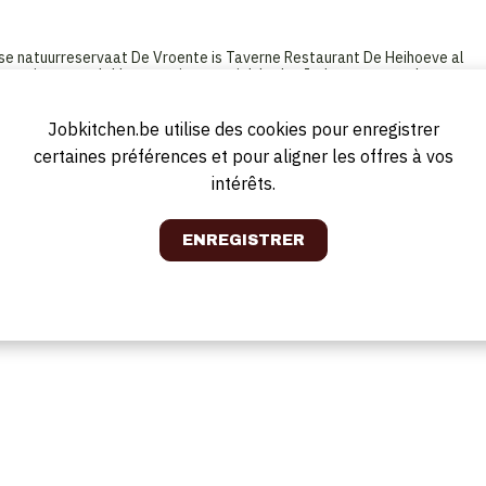
tse natuurreservaat De Vroente is Taverne Restaurant De Heihoeve al
genieten van lekker eten in een uniek kader. Iedereen op zoek naar een
s bij De Heihoeve aan het juiste adres. Onze taverne beschikt over een moo
Jobkitchen.be utilise des cookies pour enregistrer
certaines préférences et pour aligner les offres à vos
intérêts.