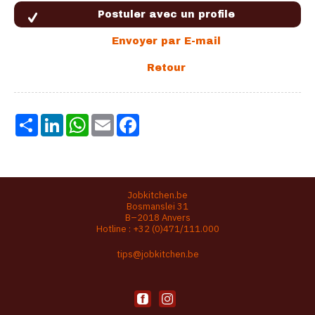
Share
LinkedIn
WhatsApp
Email
Facebook
Jobkitchen.be
Bosmanslei 31
B–2018 Anvers
Hotline :
+32 (0)471/111.000
tips@jobkitchen.be