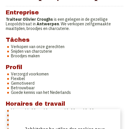
Entreprise
Traiteur Olivier Croughs
is een gelegen in de gezellige
Leopoldstraat in
Antwerpen
. We verkopen zelfgemaakte
maaltijden, broodjes en charcuterie.
Tâches
Verkopen van onze gerechten
Snijden van charcuterie
Broodjes maken
Profil
Verzorgd voorkomen
Flexibel
Gemotiveerd
Betrouwbaar
Goede kennis van het Nederlands
Horaires de travail
Ma van 11u30 tot 13 u en van 13u30 tot 18u30
Di van 9u30 tot 13u
Woe van 9u30 tot 13u
Do van 11u30 tot 18u30