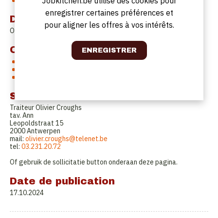
Vrij van 11u40 tot 18u30
Jobkitchen.be utilise des cookies pour
enregistrer certaines préférences et
Date de début
pour aligner les offres à vos intérêts.
Onmiddellijk
Offre
26,5 uren/week van ma tot vrijdag
Geen weekendwerk
Familiale sfeer
Solliciteren
Traiteur Olivier Croughs
tav. Ann
Leopoldstraat 15
2000 Antwerpen
mail:
olivier.croughs@telenet.be
tel:
03.231.20.72
Of gebruik de sollicitatie button onderaan deze pagina.
Date de publication
17.10.2024