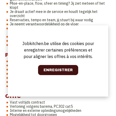
Mise-en-place, flow, sfeer en timing? Jij ziet meteen of het
klopt
Je draait actief mee in de service en houdt tegelijk het
overzicht
Reservaties, tempo en team, jij stuurt bij waar nodig
Je neemt verantwoordelijkheid op de vloer
Studenten en flexi’s? Jij krijgt ze mee met je energie en
ervaring
Tijdens de service ben jij een anker op de vloer
Gastvrijheid zit in je DNA
Jobkitchen.be utilise des cookies pour
Volle tafels, hoog tempo en goeie vibes geven jou energie
enregistrer certaines préférences et
Profil
pour aligner les offres à vos intérêts.
Niet wacht tot iemand zegt wat er moet gebeuren
Graag zelf de handen uit de mouwen steekt
Rust bewaart wanneer het druk wordt
Energie haalt uit mensen laten shinen, team én gasten
Ervaring heeft in de horeca
Klaar is om door te groeien naar meer verantwoordelijkheid
Zich goed voelt in een operationele rol op de vloer
Offre
Vast voltijds contract
Verloning volgens barema, PC302 cat5
Interne en externe opleidingsmogelijkheden
Mogelijkheid tot doorgroeien