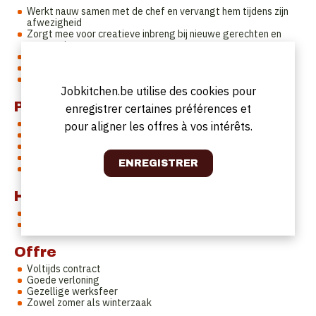
Werkt nauw samen met de chef en vervangt hem tijdens zijn
afwezigheid
Zorgt mee voor creatieve inbreng bij nieuwe gerechten en
suggesties
Verantwoordelijk voor de koude gerechten
Mise en place van de keuken
Bereiden en garneren van gerechten
Jobkitchen.be utilise des cookies pour
Profil
enregistrer certaines préférences et
Ervaring in een gelijkaardige functie
pour aligner les offres à vos intérêts.
Dynamisch en creatief kok
Collegiaal en sociaal
Flexibel en stressbestendig
Zeer goede kennis van het Nederlands
Horaires de travail
Voltijds - 5 dagen week
Vrije dagen in overleg
Offre
Voltijds contract
Goede verloning
Gezellige werksfeer
Zowel zomer als winterzaak