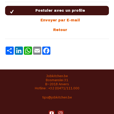
Share
LinkedIn
WhatsApp
Email
Facebook
Jobkitchen.be
Bosmanslei 31
B–2018 Anvers
Hotline :
+32 (0)471/111.000
tips@jobkitchen.be