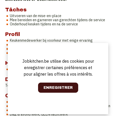
Tâches
Uitvoeren van de mise-en-place
Mee bereiden en garneren van gerechten tijdens de service
Onderhoud keuken tijdens en na de service
Profil
Keukenmedewerker bij voorkeur met enige ervaring
Teamplayer met verantwoordelijkheidsgevoel
Relevante ervaring
Gemotiveerd, flexibel en oog voor detail
Jobkitchen.be utilise des cookies pour
Horaires de travail
enregistrer certaines préférences et
Te bespreken
pour aligner les offres à vos intérêts.
Date de début
Te bespreken
Offre
Deel uitmaken van een groeiende zaak
Een uitdagende job in een gedreven team met vele leerkansen
Interne en externe opleidingen
Dag & avond werk, GEEN nachtwerk