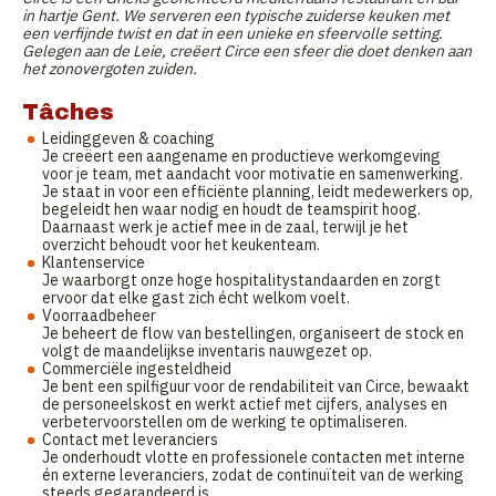
in hartje Gent. We serveren een typische zuiderse keuken met
een verfijnde twist en dat in een unieke en sfeervolle setting.
Gelegen aan de Leie, creëert Circe een sfeer die doet denken aan
het zonovergoten zuiden.
Tâches
Leidinggeven & coaching
Je creëert een aangename en productieve werkomgeving
voor je team, met aandacht voor motivatie en samenwerking.
Je staat in voor een efficiënte planning, leidt medewerkers op,
begeleidt hen waar nodig en houdt de teamspirit hoog.
Daarnaast werk je actief mee in de zaal, terwijl je het
overzicht behoudt voor het keukenteam.
Klantenservice
Je waarborgt onze hoge hospitalitystandaarden en zorgt
ervoor dat elke gast zich écht welkom voelt.
Voorraadbeheer
Je beheert de flow van bestellingen, organiseert de stock en
volgt de maandelijkse inventaris nauwgezet op.
Commerciële ingesteldheid
Je bent een spilfiguur voor de rendabiliteit van Circe, bewaakt
de personeelskost en werkt actief met cijfers, analyses en
verbetervoorstellen om de werking te optimaliseren.
Contact met leveranciers
Je onderhoudt vlotte en professionele contacten met interne
én externe leveranciers, zodat de continuïteit van de werking
steeds gegarandeerd is.