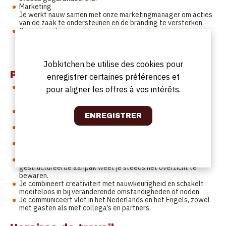
Marketing
Je werkt nauw samen met onze marketingmanager om acties
van de zaak te ondersteunen en de branding te versterken.
Communicatie
Je bent de verbindende schakel tussen het team en het
management. Je rapporteert via onze communicatietools en
teammeetings, en zorgt ervoor dat informatie vlot stroomt.
Jobkitchen.be utilise des cookies pour
Profil
enregistrer certaines préférences et
Je beschikt over minstens drie jaar relevante ervaring in het
pour aligner les offres à vos intérêts.
aansturen van een team binnen de horeca, idealiter in een
operationele en gastgerichte context.
Je bent een natuurlijke leider: positief, energiek en oprecht
betrokken met een sterk gevoel voor verantwoordelijkheid.
Je beschikt over het inlevingsvermogen en de maturiteit om
vlot om te gaan met diverse persoonlijkheden.
Je weet mensen op een constructieve manier te motiveren,
aan te sturen en te laten groeien.
Dankzij je helder communicatievermogen en je
gestructureerde aanpak weet je steeds het overzicht te
bewaren.
Je combineert creativiteit met nauwkeurigheid en schakelt
moeiteloos in bij veranderende omstandigheden of noden.
Je communiceert vlot in het Nederlands en het Engels, zowel
met gasten als met collega’s en partners.