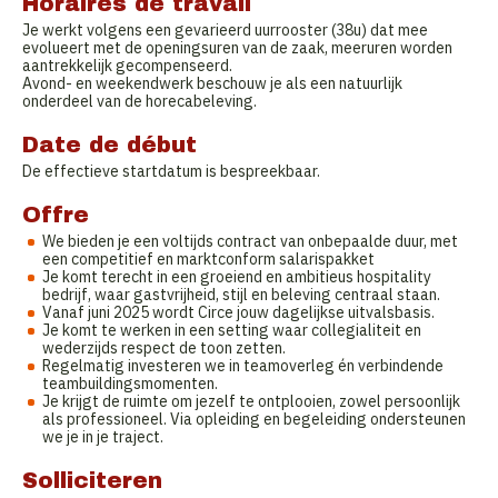
Horaires de travail
Je werkt volgens een gevarieerd uurrooster (38u) dat mee
evolueert met de openingsuren van de zaak, meeruren worden
aantrekkelijk gecompenseerd.
Avond- en weekendwerk beschouw je als een natuurlijk
onderdeel van de horecabeleving.
Date de début
De effectieve startdatum is bespreekbaar.
Offre
We bieden je een voltijds contract van onbepaalde duur, met
een competitief en marktconform salarispakket
Je komt terecht in een groeiend en ambitieus hospitality
bedrijf, waar gastvrijheid, stijl en beleving centraal staan.
Vanaf juni 2025 wordt Circe jouw dagelijkse uitvalsbasis.
Je komt te werken in een setting waar collegialiteit en
wederzijds respect de toon zetten.
Regelmatig investeren we in teamoverleg én verbindende
teambuildingsmomenten.
Je krijgt de ruimte om jezelf te ontplooien, zowel persoonlijk
als professioneel. Via opleiding en begeleiding ondersteunen
we je in je traject.
Solliciteren