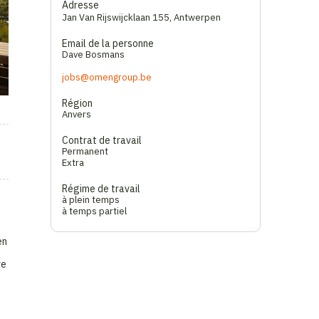
Adresse
Jan Van Rijswijcklaan 155
,
Antwerpen
Email de la personne
Dave Bosmans
jobs@omengroup.be
Région
Anvers
Contrat de travail
Permanent
Extra
Régime de travail
à plein temps
à temps partiel
en
re