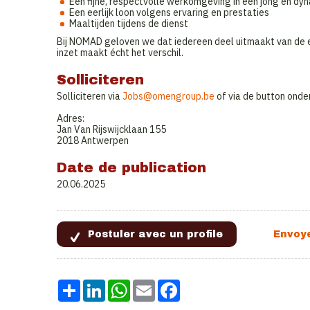
Een fijne, respectvolle werkomgeving in een jong en dy
Een eerlijk loon volgens ervaring en prestaties
Maaltijden tijdens de dienst
Bij NOMAD geloven we dat iedereen deel uitmaakt van de 
inzet maakt écht het verschil.
Solliciteren
Solliciteren via
Jobs@omengroup.be
of via de button onde
Adres:
Jan Van Rijswijcklaan 155
2018 Antwerpen
Date de publication
20.06.2025
Share
LinkedIn
WhatsApp
Email
Facebook