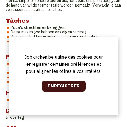
kleinschalige, bijzondere bieren die, net zoals ons pizzadeeg, aan
de hand van wilde fermentatie worden gemaakt. Verwacht je aan
verrassende smaakcombinaties.
Tâches
Pizza's strechten en beleggen.
Deeg maken (we hebben ons eigen recept).
De pizza's bakken in een oven combinatie gas/hout.
Samen met de drie andere bakkers toppings bedenken,
desserten en voorgerechten uitwerken.
Profil
Jobkitchen.be utilise des cookies pour
Het is iets wat je graag doet. Motivatie is belangrijker dan
enregistrer certaines préférences et
kennis.
pour aligner les offres à vos intérêts.
Je kan goed werken in een team.
Je leert graag bij.
Je kan tempo aanhouden.
Horaires de travail
4 dagen week waarvan ook weekend
Date de début
In overleg