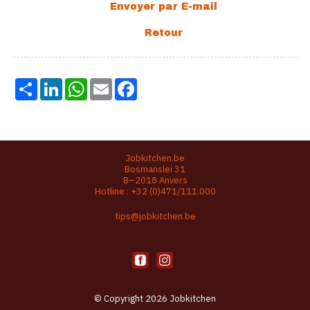
Share
LinkedIn
WhatsApp
Email
Facebook
Jobkitchen.be
Bosmanslei 31
B–2018 Anvers
Hotline :
+32 (0)471/111.000
tips@jobkitchen.be
© Copyright 2026 Jobkitchen