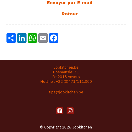
Share
LinkedIn
WhatsApp
Email
Facebook
Jobkitchen.be
Bosmanslei 31
B–2018 Anvers
Hotline :
+32 (0)471/111.000
tips@jobkitchen.be
© Copyright 2026 Jobkitchen