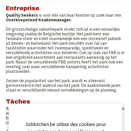
Entreprise
Quality Seekers
is voor één van haar klanten op zoek naar een
Overkoepelend Keukenmanager.
Dit grootschalige vakantiepark strekt zich uit in een natuurlijke
omgeving vlakbij de Belgische kustlijn. Het park kent een
familiale sfeer en trekt voornamelijk een een recreatief publiek
uit binnen- en buitenland. Het park beschikt over tal van
faciliteiten waaronder het zwemparadijs, speeltuinen en
verschillende activiteiten voor kinderen. Ook op vlak van F&B is er
een uitgebreid assortiment aan restaurants aanwezig op het
park. Naast de verschillende F&B outlets heeft het park ook een
meeting zaal waar verschillende banqueting activiteiten
plaatsvinden.
Gezien de populariteit van het park, wordt er steevast
geïnvesteerd in het aanbod van het park. De aankomende jaren
staan er verschillende nieuwe ontwikkelingen op de planning.
Tâches
Als keukenmanager ben je verantwoordelijk voor de operationele
werking van de 5 verschillende F&B outlets op het park en de
banqueting afdeling. Daarbij draag je de verantwoordelijkheid
voor het keukenteam van 30 medewerkers.
Jobkitchen.be utilise des cookies pour