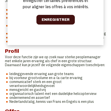
enregistrer certaines préférences et
Je takenpakket bevat onder andere:
pour aligner les offres à vos intérêts.
opvolging van de budgetten, foodcost, loonkost
kwaliteitscontrole met de focus op HACCP
opvolgen bestellingen, stock en het onderhouden van
contacten met leveranciers
optimaliseren van de afdeling, zorgen voor structuur,
efficiëntie en continuïteit
personeelsbeheer zoals de uurroosters en personeelsplanning
uitwerking van menu's en offertes voor de banqueting events
operationeel bijspringen in de keuken indien nodig
Profil
Voor deze functie zijn we op zoek naar sterke peoplemanager
met enkele jaren ervaring als chef in een grote structuur.
Daarnaast kun je jezelf de volgende eigenschappen toeschrijven:
leidinggevende ervaring aan grote teams
bij voorkeur grootvolume en a-la carte ervaring
communicatief sterk en een groot
verantwoordelijkheidsgevoel
mensgericht en gastvrij
organisatorisch talent met een duidelijke helicopterview
ondernemend en assertief
Nederlandstalig, kennis van Frans en Engels is een plus