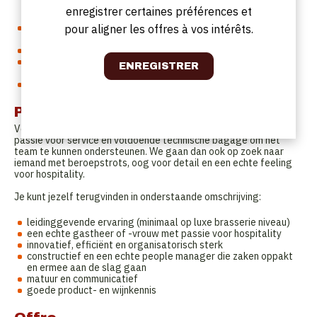
rekrutering, trajectgesprekken, opmaken van het
enregistrer certaines préférences et
personeelsrooster
afstemmen van operationele zaken binnen de teams middels
pour aligner les offres à vos intérêts.
teammeetings
opvolging en bijsturing van de budgetten
opmaak management rapportage, toelichten en
verantwoorden
organiseren van events en opvolging samenwerkingen
Profil
Voor deze vacature gaan we op zoek naar iemand met een
passie voor service en voldoende technische bagage om het
team te kunnen ondersteunen. We gaan dan ook op zoek naar
iemand met beroepstrots, oog voor detail en een echte feeling
voor hospitality.
Je kunt jezelf terugvinden in onderstaande omschrijving:
leidinggevende ervaring (minimaal op luxe brasserie niveau)
een echte gastheer of -vrouw met passie voor hospitality
innovatief, efficiënt en organisatorisch sterk
constructief en een echte people manager die zaken oppakt
en ermee aan de slag gaan
matuur en communicatief
goede product- en wijnkennis