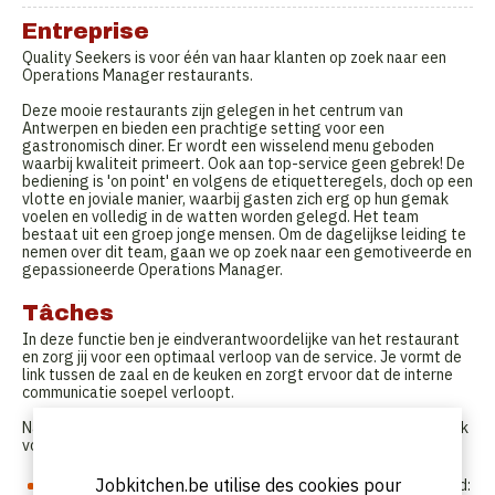
Entreprise
Quality Seekers is voor één van haar klanten op zoek naar een
Operations Manager restaurants.
Deze mooie restaurants zijn gelegen in het centrum van
Antwerpen en bieden een prachtige setting voor een
gastronomisch diner. Er wordt een wisselend menu geboden
waarbij kwaliteit primeert. Ook aan top-service geen gebrek! De
bediening is 'on point' en volgens de etiquetteregels, doch op een
vlotte en joviale manier, waarbij gasten zich erg op hun gemak
voelen en volledig in de watten worden gelegd. Het team
bestaat uit een groep jonge mensen. Om de dagelijkse leiding te
nemen over dit team, gaan we op zoek naar een gemotiveerde en
gepassioneerde Operations Manager.
Tâches
In deze functie ben je eindverantwoordelijke van het restaurant
en zorg jij voor een optimaal verloop van de service. Je vormt de
link tussen de zaal en de keuken en zorgt ervoor dat de interne
communicatie soepel verloopt.
Naast je operationele betrokkenheid ben je ook verantwoordelijk
voor de administratieve structuur van het restaurant:
Jobkitchen.be utilise des cookies pour
samen met de HR Manager sta je in voor het personeelsbeleid: