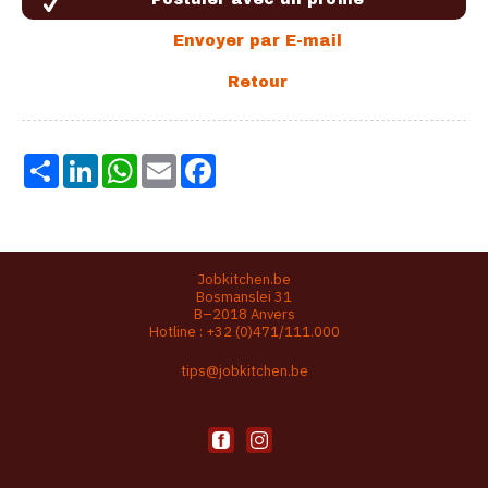
Share
LinkedIn
WhatsApp
Email
Facebook
Jobkitchen.be
Bosmanslei 31
B–2018 Anvers
Hotline :
+32 (0)471/111.000
tips@jobkitchen.be