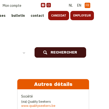
NL
EN
FR
Mon compte
ises
bulletin
contact
CANDIDAT
EMPLOYEUR
oreca
RECHERCHER
Autres détails
Société
(via) Quality Seekers
www.qualityseekers.be