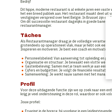
Bedrijf
Dit hippe, moderne restaurant is al enkele jaren een vaste 
het een breed publiek aan. Het restaurant maakt deel ui
vestigingen verspreid over heel België. In Brussel zijn er al
Om dit succesvolle restaurant dagelijks in goede banen te
restaurantmanager.
Tâches
Als Restaurantmanager draag je de volledige verantwoordel
grotendeels op operationeel vlak, maar je hebt ook een bela
Inspireren en motiveren: Je bent een coach en motivator v
Personeelsbeleid: Van aanwerving tot opleiding en perso
Organisatie en structuur: Je bewaakt een vlotte werking
Gastenbeleving: Samen met je team werk je aan een opt
Cijfers en budgetten: Je volgt de financiële resultaten o
Samenwerking: Je werkt nauw samen met het managemen
Profil
Voor deze uitdagende functie zijn we op zoek naar een ent
krijg je veel ondersteuning in deze rol, waardoor er ook vo
Jouw profiel:
Ervaring in de horeca: bij voorkeur in een leidinggevende