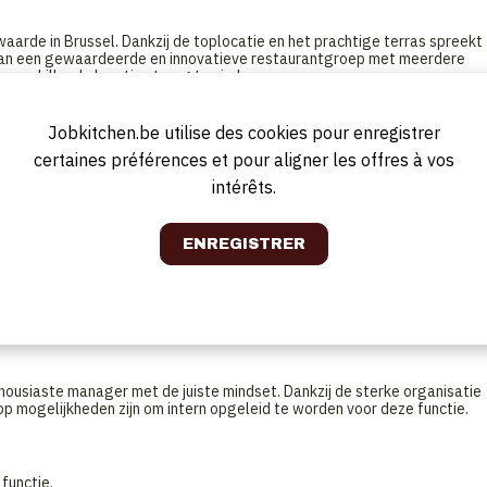
waarde in Brussel. Dankzij de toplocatie en het prachtige terras spreekt
t van een gewaardeerde en innovatieve restaurantgroep met meerdere
 verschillende locaties terug te vinden.
 leiden, zijn we op zoek naar een enthousiaste en gedreven
Jobkitchen.be utilise des cookies pour enregistrer
certaines préférences et pour aligner les offres à vos
ijkheid voor de dagelijkse werking van jouw restaurant. Je rol ligt
intérêts.
ngrijke rol in de administratieve organisatie.
oor een groot en enthousiast team.
neelsadministratie – jij zorgt dat het team er met een glimlach staat!
, van bestellingen en inventaris tot wekelijkse rapportages.
imale service en onvergetelijke ervaringen voor de gasten.
p, analyseert en stuurt bij waar nodig.
tteam en rapporteert rechtstreeks aan de District Manager.
housiaste manager met de juiste mindset. Dankzij de sterke organisatie
lop mogelijkheden zijn om intern opgeleid te worden voor deze functie.
 functie.