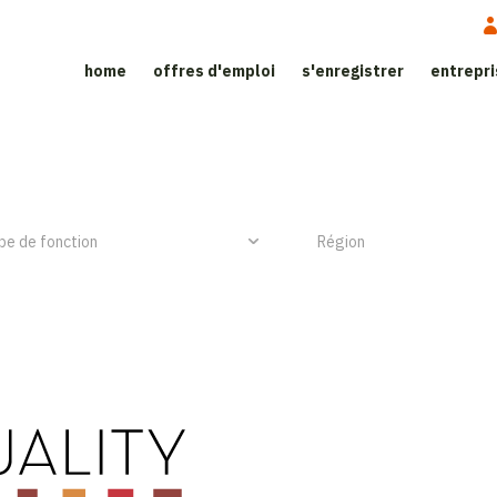
home
offres d'emploi
s'enregistrer
entrepr
ite d'emploi dans le secteur de l’h
NIEUW ITEM