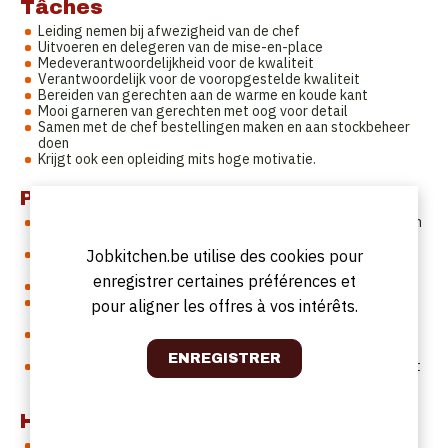
Tâches
Leiding nemen bij afwezigheid van de chef
Uitvoeren en delegeren van de mise-en-place
Medeverantwoordelijkheid voor de kwaliteit
Verantwoordelijk voor de vooropgestelde kwaliteit
Bereiden van gerechten aan de warme en koude kant
Mooi garneren van gerechten met oog voor detail
Samen met de chef bestellingen maken en aan stockbeheer
doen
Krijgt ook een opleiding mits hoge motivatie.
Profil
Je hebt een zekere maturiteit, bent ondernemend en hebt een
positieve ingesteldheid
Je streeft naar perfectie, hebt een passie voor de job en
Jobkitchen.be utilise des cookies pour
vakkennis is een must
enregistrer certaines préférences et
Je hebt oog voor detail en gevoel voor smaak
Je bent verzorgd, communicatief sterk (Nederlandstalig!),
pour aligner les offres à vos intérêts.
flexibel en creatief
Je hebt een groot verantwoordelijkheidsgevoel, stipt en een
teamplayer
Je presteert nog beter onder druk, zonder de kwaliteit uit het
oog te verliezen
Horaires de travail
Voltijdse betrekking