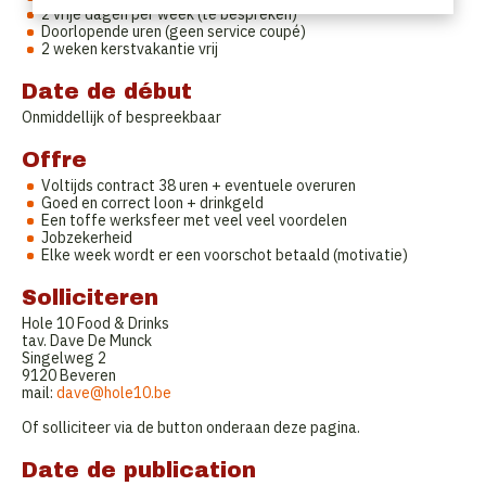
2 vrije dagen per week (te bespreken)
Doorlopende uren (geen service coupé)
2 weken kerstvakantie vrij
Date de début
Onmiddellijk of bespreekbaar
Offre
Voltijds contract 38 uren + eventuele overuren
Goed en correct loon + drinkgeld
Een toffe werksfeer met veel veel voordelen
Jobzekerheid
Elke week wordt er een voorschot betaald (motivatie)
Solliciteren
Hole 10 Food & Drinks
tav. Dave De Munck
Singelweg 2
9120 Beveren
mail:
dave@hole10.be
Of solliciteer via de button onderaan deze pagina.
Date de publication