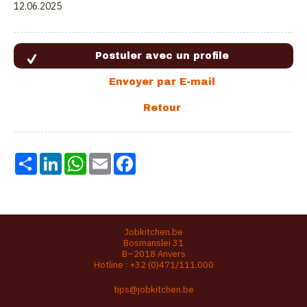
12.06.2025
Share
LinkedIn
WhatsApp
Email
Facebook
Jobkitchen.be
Bosmanslei 31
B–2018 Anvers
Hotline :
+32 (0)471/111.000
tips@jobkitchen.be