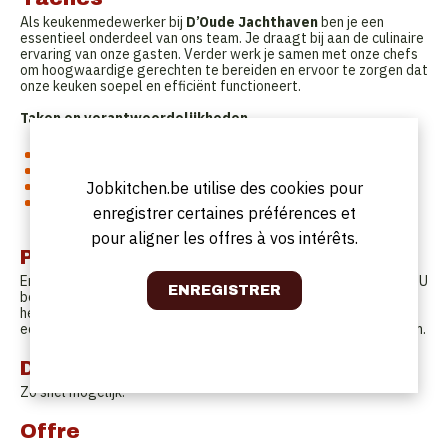
Als keukenmedewerker bij
D’Oude Jachthaven
ben je een
essentieel onderdeel van ons team. Je draagt bij aan de culinaire
ervaring van onze gasten. Verder werk je samen met onze chefs
om hoogwaardige gerechten te bereiden en ervoor te zorgen dat
onze keuken soepel en efficiënt functioneert.
Taken en verantwoordelijkheden
Het bereiden van gerechten samen met onze chefs.
Werken met keukenapparatuur en -gereedschappen.
Zorgen voor een georganiseerde en propere werkomgeving.
Jobkitchen.be utilise des cookies pour
Het ondersteunen van de chefs en onze hygiëne- en
enregistrer certaines préférences et
veiligheidsnormen respecteren.
pour aligner les offres à vos intérêts.
Profil
Ervaring in de keuken is een pluspunt, maar zeker geen vereiste. U
bent leergierig en bent bereid om instructies op te volgen. U
heeft een gezonde passie voor koken en oog voor detail. U bent
een teamspeler en presteren onder druk is voor u geen probleem.
Date de début
Zo snel mogelijk.
Offre