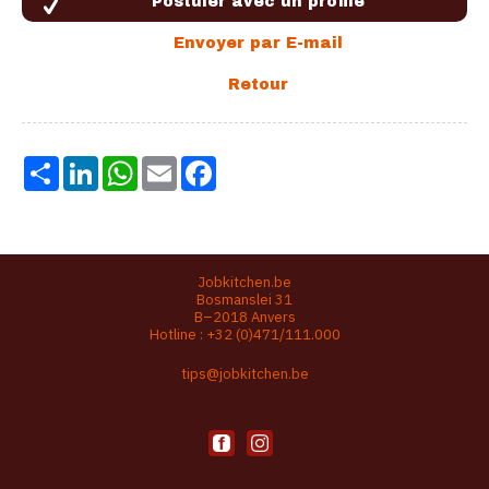
Share
LinkedIn
WhatsApp
Email
Facebook
Jobkitchen.be
Bosmanslei 31
B–2018 Anvers
Hotline :
+32 (0)471/111.000
tips@jobkitchen.be