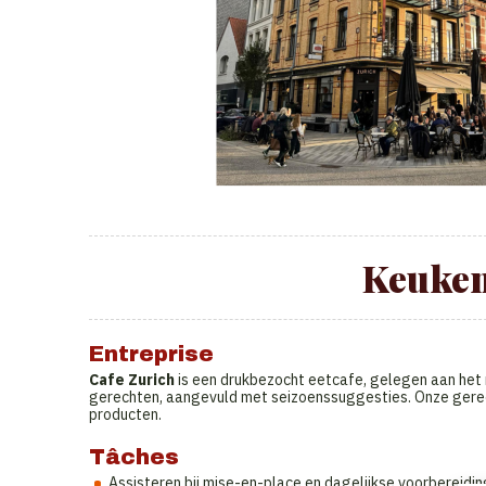
Keuke
Entreprise
Cafe Zurich
is een drukbezocht eetcafe, gelegen aan het 
gerechten, aangevuld met seizoenssuggesties. Onze gerec
producten.
Tâches
Assisteren bij mise-en-place en dagelijkse voorbereidin