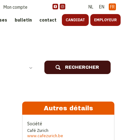
NL
EN
FR
Mon compte
ises
bulletin
contact
CANDIDAT
EMPLOYEUR
oreca
RECHERCHER
Autres détails
Société
Café Zurich
www.cafezurich.be