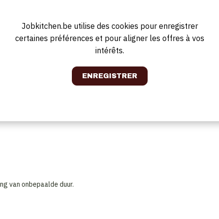
ken van gerechten.
 werkplek volgens de standaarden van Le Mystique.
fety.
Jobkitchen.be utilise des cookies pour enregistrer
certaines préférences et pour aligner les offres à vos
intérêts.
 samenwerking en goede communicatie zijn erg belangrijk.
ing van onbepaalde duur.