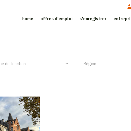
home
offres d'emploi
s'enregistrer
entrepr
ite d'emploi dans le secteur de l’h
NIEUW ITEM